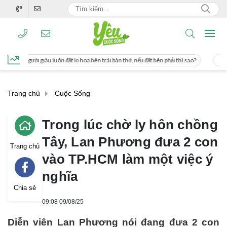
 hoa bên trái bàn thờ, nếu đặt bên phải thì sao?
Cách uống nước mía giúp giảm 
Trang chủ
Cuộc Sống
Trong lúc chờ ly hôn chồng
Tây, Lan Phương đưa 2 con
Trang chủ
vào TP.HCM làm một việc ý
nghĩa
Chia sẻ
09:08 09/08/25
Diễn viên Lan Phương nói đang đưa 2 con