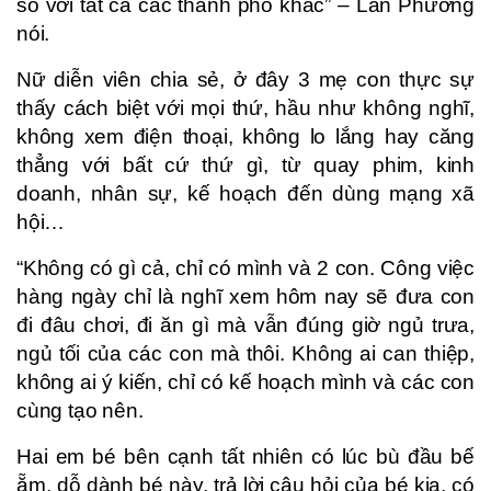
so với tất cả các thành phố khác” – Lan Phương
nói.
Nữ diễn viên chia sẻ, ở đây 3 mẹ con thực sự
thấy cách biệt với mọi thứ, hầu như không nghĩ,
không xem điện thoại, không lo lắng hay căng
thẳng với bất cứ thứ gì, từ quay phim, kinh
doanh, nhân sự, kế hoạch đến dùng mạng xã
hội…
“Không có gì cả, chỉ có mình và 2 con. Công việc
hàng ngày chỉ là nghĩ xem hôm nay sẽ đưa con
đi đâu chơi, đi ăn gì mà vẫn đúng giờ ngủ trưa,
ngủ tối của các con mà thôi. Không ai can thiệp,
không ai ý kiến, chỉ có kế hoạch mình và các con
cùng tạo nên.
Hai em bé bên cạnh tất nhiên có lúc bù đầu bế
ẵm, dỗ dành bé này, trả lời câu hỏi của bé kia, có