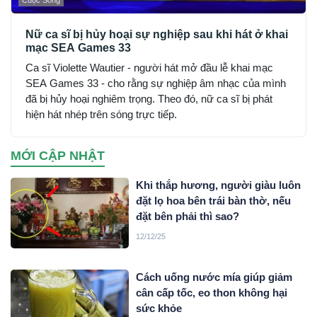
Cuộc Sống
Nữ ca sĩ bị hủy hoại sự nghiệp sau khi hát ở khai
mạc SEA Games 33
Ca sĩ Violette Wautier - người hát mở đầu lễ khai mạc
SEA Games 33 - cho rằng sự nghiệp âm nhạc của mình
đã bị hủy hoại nghiêm trọng. Theo đó, nữ ca sĩ bị phát
hiện hát nhép trên sóng trực tiếp.
MỚI CẬP NHẬT
Khi thắp hương, người giàu luôn
đặt lọ hoa bên trái bàn thờ, nếu
đặt bên phải thì sao?
12/12/25
Cách uống nước mía giúp giảm
cân cấp tốc, eo thon không hại
sức khỏe