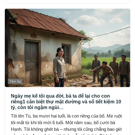
đồn công an, hỏi từng người quen, nhưng không ai thấy
My… như thể cô bốc hơi khỏi thế gian.
Tâm Sự
Ngày mẹ kế tôi qua đời, bà ta để lại cho con
riêng1 căn biệt thự mặt đường và sổ tiết kiệm 10
tỷ, còn tôi ngậm ngùi…
Tôi tên Tú, ba mươi hai tuổi, là con riêng của bố. Mẹ ruột
tôi mất từ khi tôi mới 6 tuổi. Một năm sau, bố cưới bà
Hạnh. Tôi không ghét bà – nhưng tôi cũng chẳng bao giờ