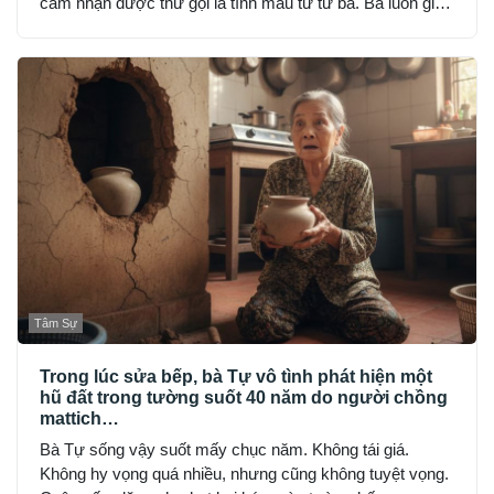
cảm nhận được thứ gọi là tình mẫu tử từ bà. Bà luôn giữ
khoảng cách: đúng bổn phận, nhưng lạnh lùng và nghiêm
khắc đến sợ.
Tâm Sự
Trong lúc sửa bếp, bà Tự vô tình phát hiện một
hũ đất trong tường suốt 40 năm do người chồng
mattich…
Bà Tự sống vậy suốt mấy chục năm. Không tái giá.
Không hy vọng quá nhiều, nhưng cũng không tuyệt vọng.