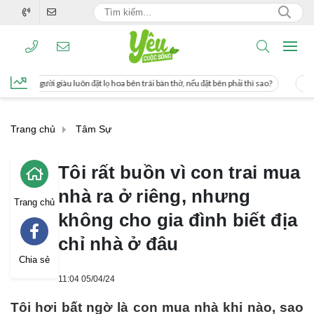
ặt lọ hoa bên trái bàn thờ, nếu đặt bên phải thì sao?
Cách uống nước mía giúp 
Trang chủ
Tâm Sự
Tôi rất buồn vì con trai mua
nhà ra ở riêng, nhưng
Trang chủ
không cho gia đình biết địa
chỉ nhà ở đâu
Chia sẻ
11:04 05/04/24
Tôi hơi bất ngờ là con mua nhà khi nào, sao