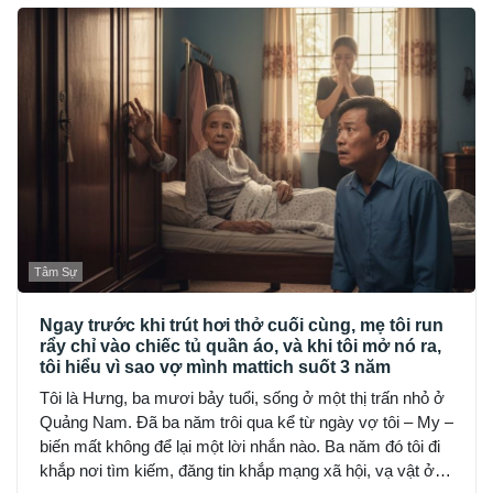
Tâm Sự
Ngay trước khi trút hơi thở cuối cùng, mẹ tôi run
rẩy chỉ vào chiếc tủ quần áo, và khi tôi mở nó ra,
tôi hiểu vì sao vợ mình mattich suốt 3 năm
Tôi là Hưng, ba mươi bảy tuổi, sống ở một thị trấn nhỏ ở
Quảng Nam. Đã ba năm trôi qua kể từ ngày vợ tôi – My –
biến mất không để lại một lời nhắn nào. Ba năm đó tôi đi
khắp nơi tìm kiếm, đăng tin khắp mạng xã hội, vạ vật ở