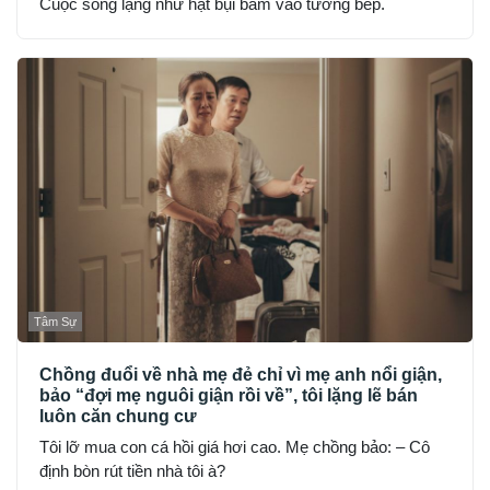
Cuộc sống lặng như hạt bụi bám vào tường bếp.
Tâm Sự
Chồng đuổi về nhà mẹ đẻ chỉ vì mẹ anh nổi giận,
bảo “đợi mẹ nguôi giận rồi về”, tôi lặng lẽ bán
luôn căn chung cư
Tôi lỡ mua con cá hồi giá hơi cao. Mẹ chồng bảo: – Cô
định bòn rút tiền nhà tôi à?