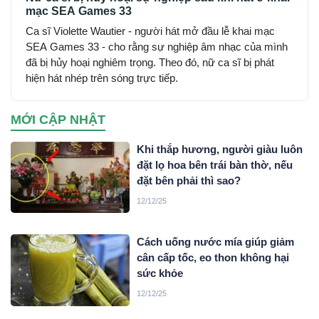
mạc SEA Games 33
Ca sĩ Violette Wautier - người hát mở đầu lễ khai mạc
SEA Games 33 - cho rằng sự nghiệp âm nhạc của mình
đã bị hủy hoại nghiêm trọng. Theo đó, nữ ca sĩ bị phát
hiện hát nhép trên sóng trực tiếp.
MỚI CẬP NHẬT
Khi thắp hương, người giàu luôn
đặt lọ hoa bên trái bàn thờ, nếu
đặt bên phải thì sao?
12/12/25
Cách uống nước mía giúp giảm
cân cấp tốc, eo thon không hại
sức khỏe
12/12/25