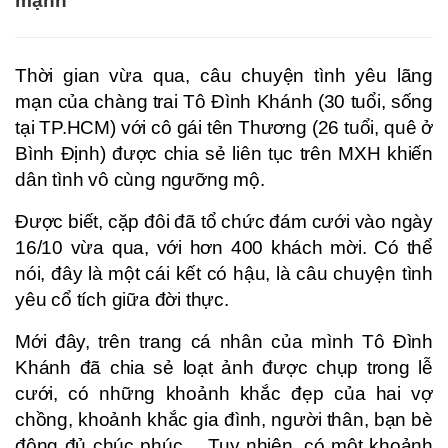
mạnh
Thời gian vừa qua, câu chuyện tình yêu lãng
mạn của chàng trai Tô Đình Khánh (30 tuổi, sống
tại TP.HCM) với cô gái tên Thương (26 tuổi, quê ở
Bình Định) được chia sẻ liên tục trên MXH khiến
dân tình vô cùng ngưỡng mộ.
Được biết, cặp đôi đã tổ chức đám cưới vào ngày
16/10 vừa qua, với hơn 400 khách mời. Có thể
nói, đây là một cái kết có hậu, là câu chuyện tình
yêu cổ tích giữa đời thực.
Mới đây, trên trang cá nhân của mình Tô Đình
Khánh đã chia sẻ loạt ảnh được chụp trong lễ
cưới, có những khoảnh khắc đẹp của hai vợ
chồng, khoảnh khắc gia đình, người thân, bạn bè
đông đủ chúc phúc… Tuy nhiên, có một khoảnh