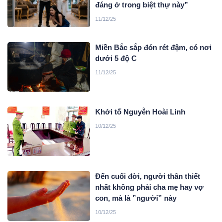
đáng ở trong biệt thự này”
11/12/25
Miền Bắc sắp đón rét đậm, có nơi
dưới 5 độ C
11/12/25
Khởi tố Nguyễn Hoài Linh
10/12/25
Đến cuối đời, người thân thiết
nhất không phải cha mẹ hay vợ
con, mà là ”người” này
10/12/25