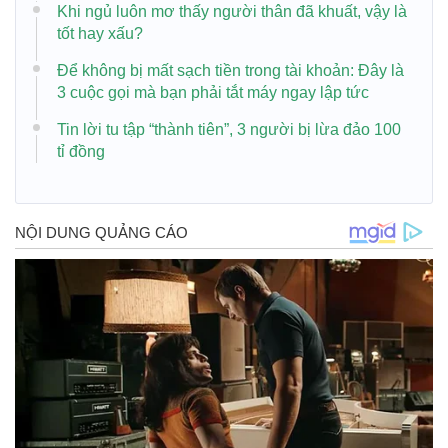
Khi ngủ luôn mơ thấy người thân đã khuất, vậy là
tốt hay xấu?
Để không bị mất sạch tiền trong tài khoản: Đây là
3 cuộc gọi mà bạn phải tắt máy ngay lập tức
Tin lời tu tập “thành tiên”, 3 người bị lừa đảo 100
tỉ đồng