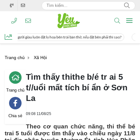
đặt lọ hoa bên trái bàn thờ, nếu đặt bên phải thì sao?
Cách uống nước mía giúp
Trang chủ
Xã Hội
Tìm thấy thithe b/é tr ai 5
t//uổi mất tích bí ẩn ở Sơn
Trang chủ
La
09:08 11/08/25
Chia sẻ
Theo cơ quan chức năng, thi thể bé
trai 5 tuổi được tìm thấy vào chiều ngày 11/8