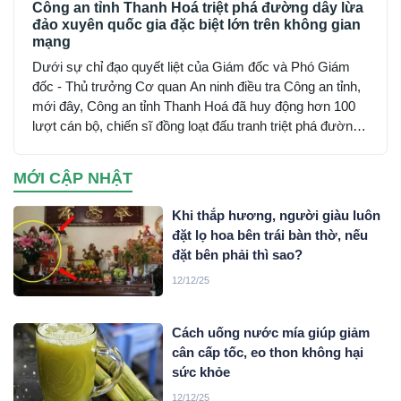
Công an tỉnh Thanh Hoá triệt phá đường dây lừa
đảo xuyên quốc gia đặc biệt lớn trên không gian
mạng
Dưới sự chỉ đạo quyết liệt của Giám đốc và Phó Giám
đốc - Thủ trưởng Cơ quan An ninh điều tra Công an tỉnh,
mới đây, Công an tỉnh Thanh Hoá đã huy động hơn 100
lượt cán bộ, chiến sĩ đồng loạt đấu tranh triệt phá đường
dây sử dụng mạng máy tính, mạng internet, phương tiện
điện tử lừa đảo chiếm đoạt tài sản trên không gian mạng
MỚI CẬP NHẬT
xuyên quốc gia do đối tượng Mai Văn Tới, sinh năm 2001
trú tại xã Nga Sơn, tỉnh Thanh Hoá cầm đầu…
Khi thắp hương, người giàu luôn
đặt lọ hoa bên trái bàn thờ, nếu
đặt bên phải thì sao?
12/12/25
Cách uống nước mía giúp giảm
cân cấp tốc, eo thon không hại
sức khỏe
12/12/25