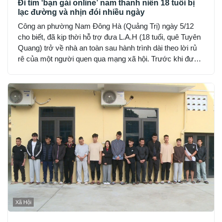
Đi tìm ‘bạn gái online’ nam thanh niên 18 tuổi bị
lạc đường và nhịn đói nhiều ngày
Công an phường Nam Đông Hà (Quảng Trị) ngày 5/12
cho biết, đã kịp thời hỗ trợ đưa L.A.H (18 tuổi, quê Tuyên
Quang) trở về nhà an toàn sau hành trình dài theo lời rủ
rê của một người quen qua mạng xã hội. Trước khi được
phát hiện, H đã hết tiền, nhịn đói suốt 2 ngày và rơi vào
trạng thái hoảng loạn.
Xã Hội