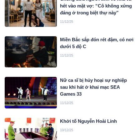
hét vào mặt vợ: “Cô không xứng
đáng ở trong biệt thự này”
11/12/25
Miền Bắc sắp đón rét đậm, có nơi
dưới 5 độ C
11/12/25
Nữ ca sĩ bị hủy hoại sự nghiệp
sau khi hát ở khai mạc SEA
Games 33
11/12/25
Khởi tố Nguyễn Hoài Linh
10/12/25