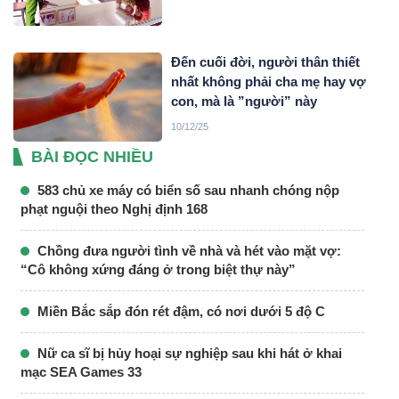
Đến cuối đời, người thân thiết
nhất không phải cha mẹ hay vợ
con, mà là ”người” này
10/12/25
BÀI ĐỌC NHIỀU
583 chủ xe máy có biển số sau nhanh chóng nộp
phạt nguội theo Nghị định 168
Chồng đưa người tình về nhà và hét vào mặt vợ:
“Cô không xứng đáng ở trong biệt thự này”
Miền Bắc sắp đón rét đậm, có nơi dưới 5 độ C
Nữ ca sĩ bị hủy hoại sự nghiệp sau khi hát ở khai
mạc SEA Games 33