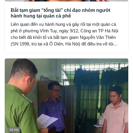
Bắt tạm giam “tổng tài” chỉ đạo nhóm người
hành hung tại quán cà phê
Liên quan đến vụ hành hung và gây rối tại một quán cà
phê ở phường Vĩnh Tuy, ngày 9/12, Công an TP Hà Nội
cho biết đã khởi tố và bắt tạm giam Nguyễn Văn Thiên
(SN 1998, trú tại xã Ô Diên, Hà Nội) để điều tra về tội
“Gây rối trật tự công cộng”.
Xã Hội