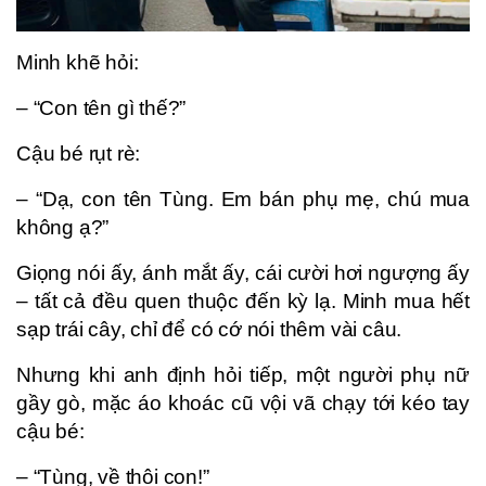
Minh khẽ hỏi:
– “Con tên gì thế?”
Cậu bé rụt rè:
– “Dạ, con tên Tùng. Em bán phụ mẹ, chú mua
không ạ?”
Giọng nói ấy, ánh mắt ấy, cái cười hơi ngượng ấy
– tất cả đều quen thuộc đến kỳ lạ. Minh mua hết
sạp trái cây, chỉ để có cớ nói thêm vài câu.
Nhưng khi anh định hỏi tiếp, một người phụ nữ
gầy gò, mặc áo khoác cũ vội vã chạy tới kéo tay
cậu bé:
– “Tùng, về thôi con!”