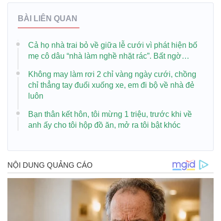
BÀI LIÊN QUAN
Cả họ nhà trai bỏ về giữa lễ cưới vì phát hiện bố
mẹ cô dâu “nhà làm nghề nhặt rác”. Bất ngờ…
Không may làm rơi 2 chỉ vàng ngày cưới, chồng
chỉ thẳng tay đuổi xuống xe, em đi bộ về nhà đẻ
luôn
Bạn thân kết hôn, tôi mừng 1 triệu, trước khi về
anh ấy cho tôi hộp đồ ăn, mở ra tôi bật khóc