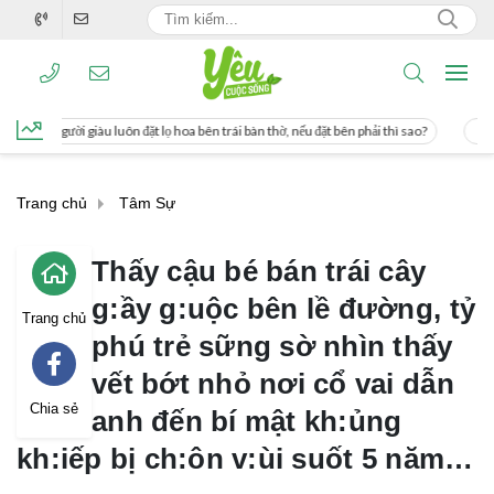
n đặt lọ hoa bên trái bàn thờ, nếu đặt bên phải thì sao?
Cách uống nước mía gi
Trang chủ
Tâm Sự
Thấy cậu bé bán trái cây
g:ầy g:uộc bên lề đường, tỷ
Trang chủ
phú trẻ sững sờ nhìn thấy
vết bớt nhỏ nơi cổ vai dẫn
Chia sẻ
anh đến bí mật kh:ủng
kh:iếp bị ch:ôn v:ùi suốt 5 năm…