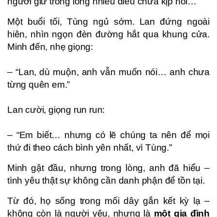
người giữ trong lòng nhiều điều chưa kịp nói…”
Một buổi tối, Tùng ngủ sớm. Lan đứng ngoài
hiên, nhìn ngọn đèn đường hắt qua khung cửa.
Minh đến, nhẹ giọng:
– “Lan, dù muộn, anh vẫn muốn nói… anh chưa
từng quên em.”
Lan cười, giọng run run:
– “Em biết… nhưng có lẽ chúng ta nên để mọi
thứ đi theo cách bình yên nhất, vì Tùng.”
Minh gật đầu, nhưng trong lòng, anh đã hiểu –
tình yêu thật sự không cần danh phận để tồn tại.
Từ đó, họ sống trong mối dây gắn kết kỳ lạ –
không còn là người yêu, nhưng là
một gia đình