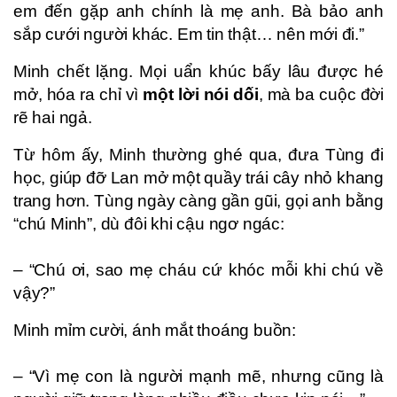
em đến gặp anh chính là mẹ anh. Bà bảo anh
sắp cưới người khác. Em tin thật… nên mới đi.”
Minh chết lặng. Mọi uẩn khúc bấy lâu được hé
mở, hóa ra chỉ vì
một lời nói dối
, mà ba cuộc đời
rẽ hai ngả.
Từ hôm ấy, Minh thường ghé qua, đưa Tùng đi
học, giúp đỡ Lan mở một quầy trái cây nhỏ khang
trang hơn. Tùng ngày càng gần gũi, gọi anh bằng
“chú Minh”, dù đôi khi cậu ngơ ngác:
– “Chú ơi, sao mẹ cháu cứ khóc mỗi khi chú về
vậy?”
Minh mỉm cười, ánh mắt thoáng buồn:
– “Vì mẹ con là người mạnh mẽ, nhưng cũng là