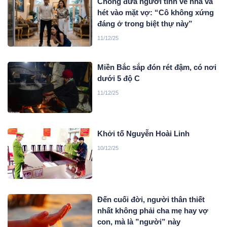
Chồng đưa người tình về nhà và
hét vào mặt vợ: “Cô không xứng
đáng ở trong biệt thự này”
11/12/25
Miền Bắc sắp đón rét đậm, có nơi
dưới 5 độ C
11/12/25
Khởi tố Nguyễn Hoài Linh
10/12/25
Đến cuối đời, người thân thiết
nhất không phải cha mẹ hay vợ
con, mà là ”người” này