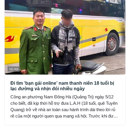
Xã Hội
Đi tìm ‘bạn gái online’ nam thanh niên 18 tuổi bị
lạc đường và nhịn đói nhiều ngày
Công an phường Nam Đông Hà (Quảng Trị) ngày 5/12
cho biết, đã kịp thời hỗ trợ đưa L.A.H (18 tuổi, quê Tuyên
Quang) trở về nhà an toàn sau hành trình dài theo lời rủ
rê của một người quen qua mạng xã hội. Trước khi được
phát hiện, H đã hết tiền, nhịn đói suốt 2 ngày và rơi vào
trạng thái hoảng loạn.