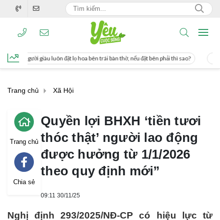
đặt lọ hoa bên trái bàn thờ, nếu đặt bên phải thì sao?
Cách uống nước mía giúp
Trang chủ
Xã Hội
Quyền lợi BHXH ‘tiền tươi
thóc thật’ người lao động
Trang chủ
được hưởng từ 1/1/2026
theo quy định mới”
Chia sẻ
09:11 30/11/25
Nghị định 293/2025/NĐ-CP có hiệu lực từ