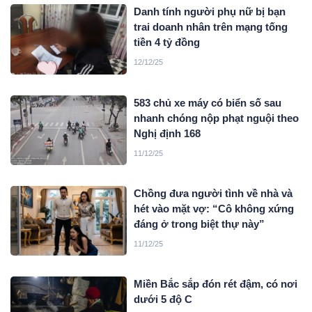
Danh tính người phụ nữ bị bạn
trai doanh nhân trên mạng tống
tiền 4 tỷ đồng
12/12/25
583 chủ xe máy có biển số sau
nhanh chóng nộp phạt nguội theo
Nghị định 168
11/12/25
Chồng đưa người tình về nhà và
hét vào mặt vợ: “Cô không xứng
đáng ở trong biệt thự này”
11/12/25
Miền Bắc sắp đón rét đậm, có nơi
dưới 5 độ C