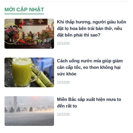
điện tử lừa đảo chiếm đoạt tài sản trên không gian mạng
MỚI CẬP NHẬT
xuyên quốc gia do đối tượng Mai Văn Tới, sinh năm 2001
trú tại xã Nga Sơn, tỉnh Thanh Hoá cầm đầu…
Khi thắp hương, người giàu luôn
đặt lọ hoa bên trái bàn thờ, nếu
đặt bên phải thì sao?
12/12/25
Cách uống nước mía giúp giảm
cân cấp tốc, eo thon không hại
sức khỏe
12/12/25
Miền Bắc sắp xuất hiện mưa to
đến rất to
12/12/25