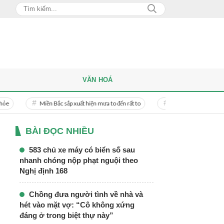
VĂN HOÁ
Miền Bắc sắp xuất hiện mưa to đến rất to
Danh tính người phụ nữ bị bạn trai
BÀI ĐỌC NHIỀU
583 chủ xe máy có biển số sau
nhanh chóng nộp phạt nguội theo
Nghị định 168
Chồng đưa người tình về nhà và
hét vào mặt vợ: “Cô không xứng
đáng ở trong biệt thự này”