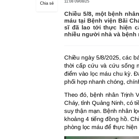
11:08 09/08/25
Chia sẻ
Chiều 5/8, một bệnh nhâ
máu tại Bệnh viện Bãi Chá
sĩ đã lao tới thực hiện 
nhiều người nhà và bệnh
Chiều ngày 5/8/2025, các b
thời cấp cứu và cứu sống 
điểm vào lọc máu chu kỳ. Đ
phối hợp nhanh chóng, chính
Theo đó, bệnh nhân Trịnh Vă
Cháy, tỉnh Quảng Ninh, có t
suy thận mạn. Bệnh nhân lọc
khoảng 4 tiếng đồng hồ. Ch
phòng lọc máu để thực hiện 