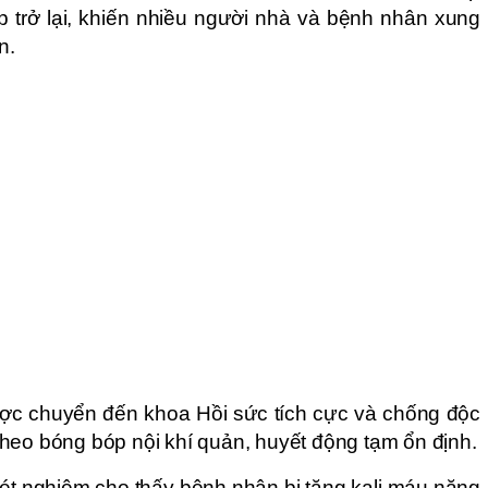
p trở lại, khiến nhiều người nhà và bệnh nhân xung
n.
ợc chuyển đến khoa Hồi sức tích cực và chống độc
ở theo bóng bóp nội khí quản, huyết động tạm ổn định.
ét nghiệm cho thấy bệnh nhân bị tăng kali máu nặng