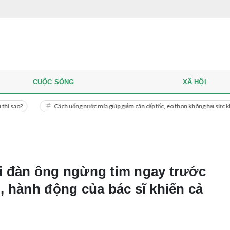
CUỘC SỐNG
XÃ HỘI
Cách uống nước mía giúp giảm cân cấp tốc, eo thon không hại sức khỏe
 đàn ông ngừng tim ngay trước
 hành động của bác sĩ khiến cả