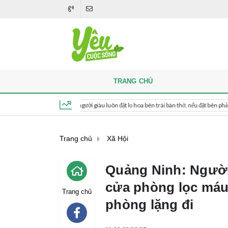
TRANG CHỦ
Khi thắp hương, người giàu luôn đặt lọ hoa bên trái bàn thờ, nếu đặt bên phải thì sao?
Thứ 7, ngày 8 tháng 8, 2026, 10:28:22
Trang chủ
Xã Hội
Quảng Ninh: Người
cửa phòng lọc máu,
Trang chủ
phòng lặng đi