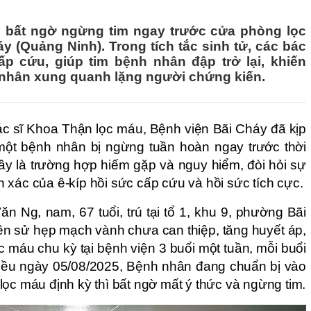
n bất ngờ ngừng tim ngay trước cửa phòng lọc
y (Quảng Ninh). Trong tích tắc sinh tử, các bác
cấp cứu, giúp tim bệnh nhân đập trở lại, khiến
 nhân xung quanh lặng người chứng kiến.
ác sĩ Khoa Thận lọc máu, Bệnh viện Bãi Cháy đã kịp
một bệnh nhân bị ngừng tuần hoàn ngay trước thời
ây là trường hợp hiếm gặp và nguy hiểm, đòi hỏi sự
 xác của ê-kíp hồi sức cấp cứu và hồi sức tích cực.
n Ng, nam, 67 tuổi, trú tại tổ 1, khu 9, phường Bãi
iền sử hẹp mạch vành chưa can thiệp, tăng huyết áp,
 máu chu kỳ tại bệnh viện 3 buổi một tuần, mỗi buổi
iều ngày 05/08/2025, Bệnh nhân đang chuẩn bị vào
lọc máu định kỳ thì bất ngờ mất ý thức và ngừng tim.