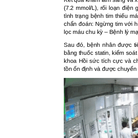
(7.2 mmol/L), rối loạn điệ
tình trạng bệnh tim thiếu 
chẩn đoán: Ngừng tim với h
lọc máu chu kỳ – Bệnh lý mạ
Sau đó, bệnh nhân được tiế
bằng thuốc statin, kiểm soát
khoa Hồi sức tích cực và c
tồn ổn định và được chuyển v