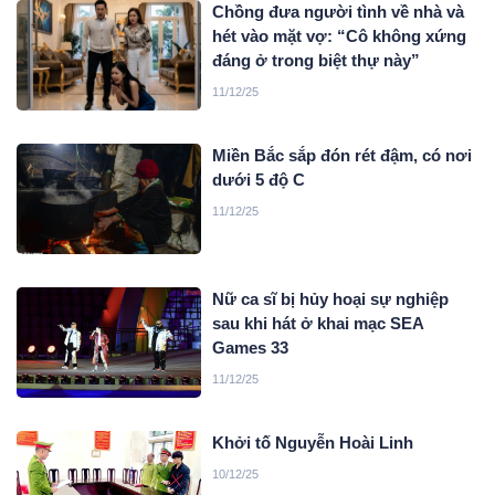
Chồng đưa người tình về nhà và
hét vào mặt vợ: “Cô không xứng
đáng ở trong biệt thự này”
11/12/25
Miền Bắc sắp đón rét đậm, có nơi
dưới 5 độ C
11/12/25
Nữ ca sĩ bị hủy hoại sự nghiệp
sau khi hát ở khai mạc SEA
Games 33
11/12/25
Khởi tố Nguyễn Hoài Linh
10/12/25