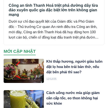
Công an tỉnh Thanh Hoá triệt phá đường dây lừa
đảo xuyên quốc gia đặc biệt lớn trên không gian
mạng
Dưới sự chỉ đạo quyết liệt của Giám đốc và Phó Giám
đốc - Thủ trưởng Cơ quan An ninh điều tra Công an tỉnh,
mới đây, Công an tỉnh Thanh Hoá đã huy động hơn 100
lượt cán bộ, chiến sĩ đồng loạt đấu tranh triệt phá đường
dây sử dụng mạng máy tính, mạng internet, phương tiện
điện tử lừa đảo chiếm đoạt tài sản trên không gian mạng
MỚI CẬP NHẬT
xuyên quốc gia do đối tượng Mai Văn Tới, sinh năm 2001
trú tại xã Nga Sơn, tỉnh Thanh Hoá cầm đầu…
Khi thắp hương, người giàu luôn
đặt lọ hoa bên trái bàn thờ, nếu
đặt bên phải thì sao?
12/12/25
Cách uống nước mía giúp giảm
cân cấp tốc, eo thon không hại
sức khỏe