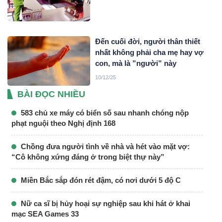
Đến cuối đời, người thân thiết
nhất không phải cha mẹ hay vợ
con, mà là ”người” này
10/12/25
BÀI ĐỌC NHIỀU
583 chủ xe máy có biển số sau nhanh chóng nộp
phạt nguội theo Nghị định 168
Chồng đưa người tình về nhà và hét vào mặt vợ:
“Cô không xứng đáng ở trong biệt thự này”
Miền Bắc sắp đón rét đậm, có nơi dưới 5 độ C
Nữ ca sĩ bị hủy hoại sự nghiệp sau khi hát ở khai
mạc SEA Games 33