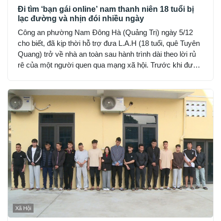
Đi tìm ‘bạn gái online’ nam thanh niên 18 tuổi bị
lạc đường và nhịn đói nhiều ngày
Công an phường Nam Đông Hà (Quảng Trị) ngày 5/12
cho biết, đã kịp thời hỗ trợ đưa L.A.H (18 tuổi, quê Tuyên
Quang) trở về nhà an toàn sau hành trình dài theo lời rủ
rê của một người quen qua mạng xã hội. Trước khi được
phát hiện, H đã hết tiền, nhịn đói suốt 2 ngày và rơi vào
trạng thái hoảng loạn.
Xã Hội