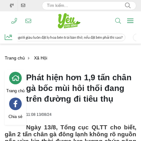
lọ hoa bên trái bàn thờ, nếu đặt bên phải thì sao?
Cách uống nước mía giúp giả
Trang chủ
Xã Hội
Phát hiện hơn 1,9 tấn chân
gà bốc mùi hôi thối đang
Trang chủ
trên đường đi tiêu thụ
11:08 13/08/24
Chia sẻ
Ngày 13/8, Tổng cục QLTT cho biết,
gần 2 tấn chân gà đông lạnh không rõ nguồn