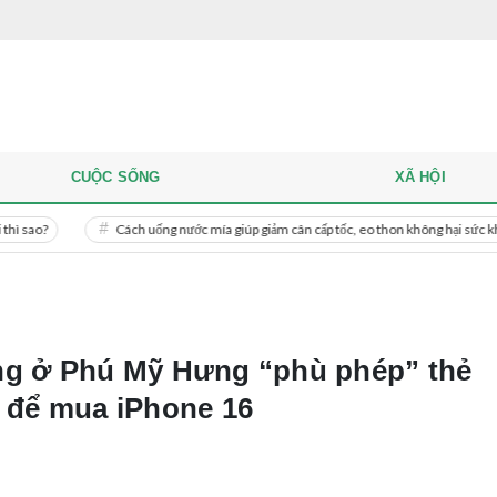
CUỘC SỐNG
XÃ HỘI
Cách uống nước mía giúp giảm cân cấp tốc, eo thon không hại sức khỏe
ng ở Phú Mỹ Hưng “phù phép” thẻ
h để mua iPhone 16