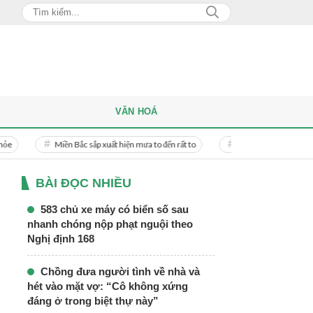
VĂN HOÁ
Miền Bắc sắp xuất hiện mưa to đến rất to
Danh tính người phụ nữ bị bạn trai 
BÀI ĐỌC NHIỀU
583 chủ xe máy có biển số sau
nhanh chóng nộp phạt nguội theo
Nghị định 168
Chồng đưa người tình về nhà và
hét vào mặt vợ: “Cô không xứng
đáng ở trong biệt thự này”