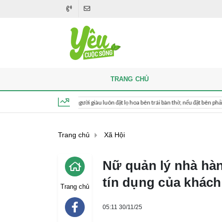
TRANG CHỦ
hi thắp hương, người giàu luôn đặt lọ hoa bên trái bàn thờ, nếu đặt bên phải thì sao?
Thứ 5, ngày 6 tháng 8, 2026, 23:16:30
Trang chủ
Xã Hội
Nữ quản lý nhà hà
tín dụng của khác
Trang chủ
05:11 30/11/25