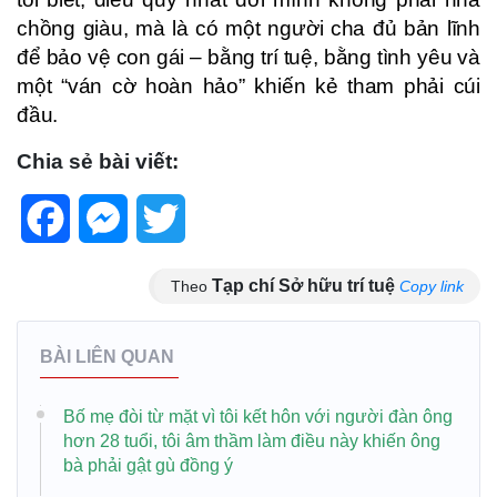
chồng giàu, mà là có một người cha đủ bản lĩnh
để bảo vệ con gái – bằng trí tuệ, bằng tình yêu và
một “ván cờ hoàn hảo” khiến kẻ tham phải cúi
đầu.
Chia sẻ bài viết:
Facebook
Messenger
Twitter
Tạp chí Sở hữu trí tuệ
Theo
Copy link
BÀI LIÊN QUAN
Bố mẹ đòi từ mặt vì tôi kết hôn với người đàn ông
hơn 28 tuổi, tôi âm thầm làm điều này khiến ông
bà phải gật gù đồng ý