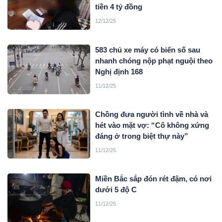
tiền 4 tỷ đồng
12/12/25
583 chủ xe máy có biển số sau
nhanh chóng nộp phạt nguội theo
Nghị định 168
11/12/25
Chồng đưa người tình về nhà và
hét vào mặt vợ: “Cô không xứng
đáng ở trong biệt thự này”
11/12/25
Miền Bắc sắp đón rét đậm, có nơi
dưới 5 độ C
11/12/25