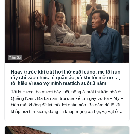
Tâm Sự
Ngay trước khi trút hơi thở cuối cùng, mẹ tôi run
rẩy chỉ vào chiếc tủ quần áo, và khi tôi mở nó ra,
tôi hiểu vì sao vợ mình mattich suốt 3 năm
Tôi là Hưng, ba mươi bảy tuổi, sống ở một thị trấn nhỏ ở
Quảng Nam. Đã ba năm trôi qua kể từ ngày vợ tôi – My –
biến mất không để lại một lời nhắn nào. Ba năm đó tôi đi
khắp nơi tìm kiếm, đăng tin khắp mạng xã hội, vạ vật ở
đồn công an, hỏi từng người quen, nhưng không ai thấy
My… như thể cô bốc hơi khỏi thế gian.