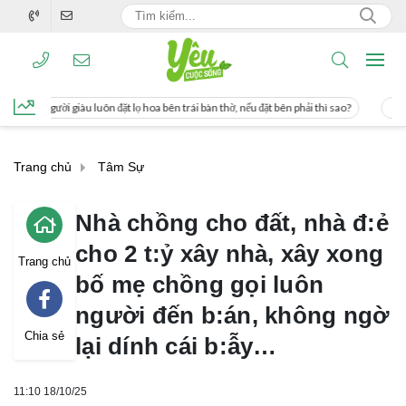
t lọ hoa bên trái bàn thờ, nếu đặt bên phải thì sao?
Cách uống nước mía giúp g
Trang chủ
Tâm Sự
Nhà chồng cho đất, nhà đ:ẻ
cho 2 t:ỷ xây nhà, xây xong
Trang chủ
bố mẹ chồng gọi luôn
người đến b:án, không ngờ
Chia sẻ
lại dính cái b:ẫy…
11:10 18/10/25