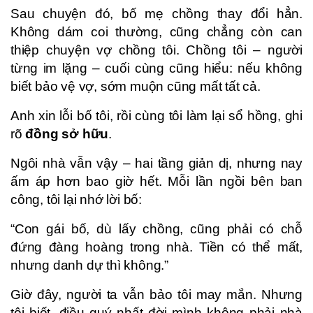
Sau chuyện đó, bố mẹ chồng thay đổi hẳn.
Không dám coi thường, cũng chẳng còn can
thiệp chuyện vợ chồng tôi. Chồng tôi – người
từng im lặng – cuối cùng cũng hiểu: nếu không
biết bảo vệ vợ, sớm muộn cũng mất tất cả.
Anh xin lỗi bố tôi, rồi cùng tôi làm lại sổ hồng, ghi
rõ
đồng sở hữu
.
Ngôi nhà vẫn vậy – hai tầng giản dị, nhưng nay
ấm áp hơn bao giờ hết. Mỗi lần ngồi bên ban
công, tôi lại nhớ lời bố:
“Con gái bố, dù lấy chồng, cũng phải có chỗ
đứng đàng hoàng trong nhà. Tiền có thể mất,
nhưng danh dự thì không.”
Giờ đây, người ta vẫn bảo tôi may mắn. Nhưng
tôi biết, điều quý nhất đời mình không phải nhà