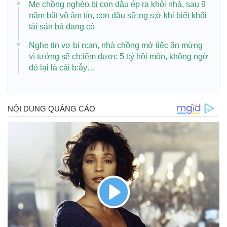
Mẹ chồng nghèo bị con dâu ép ra khỏi nhà, sau 9
năm bặt vô âm tín, con dâu sữ:ng s;ờ khi biết khối
tài sản bà đang có
Nghe tin vợ bị n:ạn, nhà chồng mở tiệc ăn mừng
vì tưởng sẽ ch:iếm được 5 t:ỷ hồi môn, không ngờ
đó lại là cái b:ẫy…