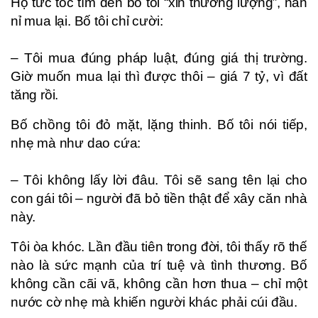
Họ tức tốc tìm đến bố tôi “xin thương lượng”, năn
nỉ mua lại. Bố tôi chỉ cười:
– Tôi mua đúng pháp luật, đúng giá thị trường.
Giờ muốn mua lại thì được thôi – giá 7 tỷ, vì đất
tăng rồi.
Bố chồng tôi đỏ mặt, lặng thinh. Bố tôi nói tiếp,
nhẹ mà như dao cứa:
– Tôi không lấy lời đâu. Tôi sẽ sang tên lại cho
con gái tôi – người đã bỏ tiền thật để xây căn nhà
này.
Tôi òa khóc. Lần đầu tiên trong đời, tôi thấy rõ thế
nào là sức mạnh của trí tuệ và tình thương. Bố
không cần cãi vã, không cần hơn thua – chỉ một
nước cờ nhẹ mà khiến người khác phải cúi đầu.