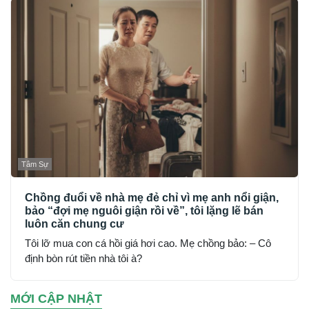
Tâm Sự
Chồng đuổi về nhà mẹ đẻ chỉ vì mẹ anh nổi giận,
bảo “đợi mẹ nguôi giận rồi về”, tôi lặng lẽ bán
luôn căn chung cư
Tôi lỡ mua con cá hồi giá hơi cao. Mẹ chồng bảo: – Cô
định bòn rút tiền nhà tôi à?
MỚI CẬP NHẬT