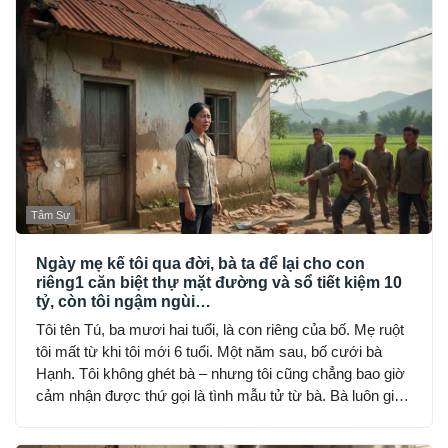
Tâm Sự
Ngày mẹ kế tôi qua đời, bà ta để lại cho con
riêng1 căn biệt thự mặt đường và sổ tiết kiệm 10
tỷ, còn tôi ngậm ngùi…
Tôi tên Tú, ba mươi hai tuổi, là con riêng của bố. Mẹ ruột
tôi mất từ khi tôi mới 6 tuổi. Một năm sau, bố cưới bà
Hạnh. Tôi không ghét bà – nhưng tôi cũng chẳng bao giờ
cảm nhận được thứ gọi là tình mẫu tử từ bà. Bà luôn giữ
khoảng cách: đúng bổn phận, nhưng lạnh lùng và nghiêm
khắc đến sợ.