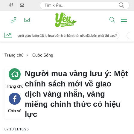
ặt lọ hoa bên trái bàn thờ, nếu đặt bên phải thì sao?
Cách uống nước mía giúp 
Trang chủ
Cuộc Sống
Người mua vàng lưu ý: Một
chính sách mới về giao
Trang chủ
dịch vàng nhẫn, vàng
miếng chính thức có hiệu
Chia sẻ
lực
07:10 11/10/25