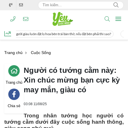
 lọ hoa bên trái bàn thờ, nếu đặt bên phải thì sao?
Cách uống nước mía giúp gi
Trang chủ
Cuộc Sống
Người có tướng cằm này:
Xin chúc mừng bạn cực kỳ
Trang chủ
may mắn, giàu có
03:08 11/08/25
Chia sẻ
Trong nhân tướng học người có
tướng cằm dưới đây cuộc sống hanh thông,