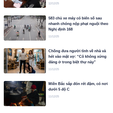
12/12/25
583 chủ xe máy có biển số sau
nhanh chóng nộp phạt nguội theo
Nghị định 168
11/12/25
Chồng đưa người tình về nhà và
hét vào mặt vợ: “Cô không xứng
đáng ở trong biệt thự này”
11/12/25
Miền Bắc sắp đón rét đậm, có nơi
dưới 5 độ C
11/12/25