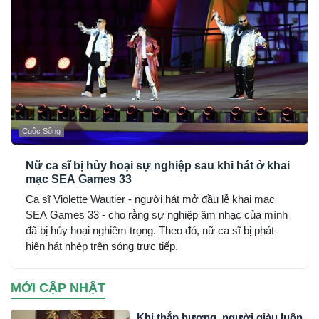
Cuộc Sống
Nữ ca sĩ bị hủy hoại sự nghiệp sau khi hát ở khai
mạc SEA Games 33
Ca sĩ Violette Wautier - người hát mở đầu lễ khai mạc
SEA Games 33 - cho rằng sự nghiệp âm nhạc của mình
đã bị hủy hoại nghiêm trọng. Theo đó, nữ ca sĩ bị phát
hiện hát nhép trên sóng trực tiếp.
MỚI CẬP NHẬT
Khi thắp hương, người giàu luôn