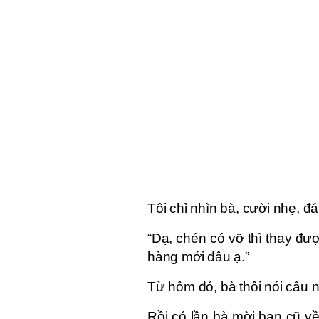
Tôi chỉ nhìn bà, cười nhẹ, đá
“Dạ, chén có vỡ thì thay đ
hàng mới đâu ạ.”
Từ hôm đó, bà thôi nói câu 
Rồi có lần bà mời bạn cũ về