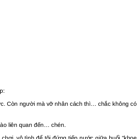
p:
ược. Còn người mà vỡ nhân cách thì… chắc không có
nào liên quan đến… chén.
 chơi, vô tình để tôi đứng tiếp nước giữa buổi “khoe