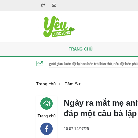
TRANG CHỦ
Khi thắp hương, người giàu luôn đặt lọ hoa bên trái bàn thờ, nếu đặt bên phải thì sao?
Thứ 6, ngày 7 tháng 8, 2026, 12:36:49
Trang chủ
Tâm Sự
Ngày ra mắt mẹ anh
đáp một câu bà lập
Trang chủ
10:07 14/07/25