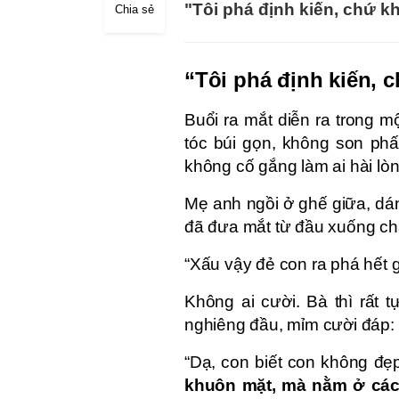
"Tôi phá định kiến, chứ 
Chia sẻ
“Tôi phá định kiến, 
Buổi ra mắt diễn ra trong mộ
tóc búi gọn, không son phấn
không cố gắng làm ai hài lòn
Mẹ anh ngồi ở ghế giữa, dán
đã đưa mắt từ đầu xuống châ
“Xấu vậy đẻ con ra phá hết g
Không ai cười. Bà thì rất tự
nghiêng đầu, mỉm cười đáp:
“Dạ, con biết con không đẹ
khuôn mặt, mà nằm ở cách