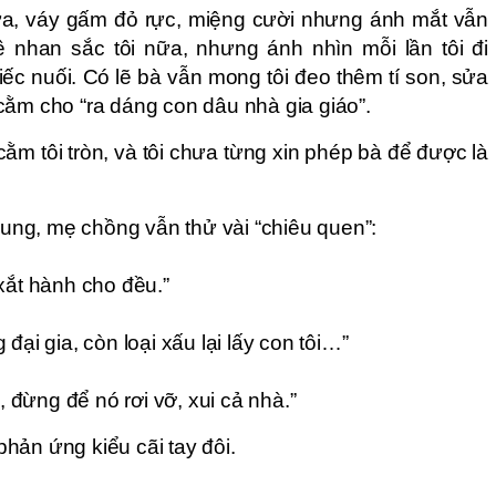
ữa, váy gấm đỏ rực, miệng cười nhưng ánh mắt vẫn
ề nhan sắc tôi nữa, nhưng ánh nhìn mỗi lần tôi đi
iếc nuối. Có lẽ bà vẫn mong tôi đeo thêm tí son, sửa
ọt cằm cho “ra dáng con dâu nhà gia giáo”.
 cằm tôi tròn, và tôi chưa từng xin phép bà để được là
ng, mẹ chồng vẫn thử vài “chiêu quen”:
xắt hành cho đều.”
đại gia, còn loại xấu lại lấy con tôi…”
đừng để nó rơi vỡ, xui cả nhà.”
hản ứng kiểu cãi tay đôi.