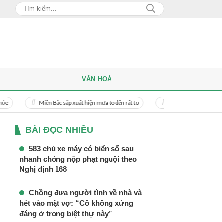
VĂN HOÁ
Miền Bắc sắp xuất hiện mưa to đến rất to
Danh tính người phụ nữ bị bạn tra
BÀI ĐỌC NHIỀU
583 chủ xe máy có biển số sau
nhanh chóng nộp phạt nguội theo
Nghị định 168
Chồng đưa người tình về nhà và
hét vào mặt vợ: “Cô không xứng
đáng ở trong biệt thự này”