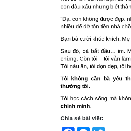
con dâu xấu nhưng biết thân”.
“Dạ, con không được đẹp, n
nhiều để đỡ tốn tiền nhà chồ
Bạn bà cười khúc khích. Mẹ
Sau đó, bà bắt đầu… im. M
chừng. Còn tôi – tôi vẫn làm
Tôi nấu ăn, tôi dọn dẹp, tôi
Tôi
không cần bà yêu th
thường tôi.
Tôi học cách sống mà khô
chính mình
.
Chia sẻ bài viết:
Facebook
Messenger
Twitter