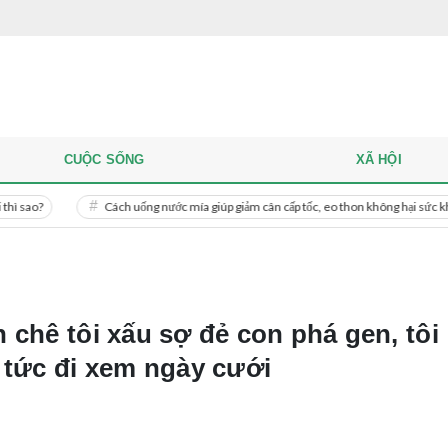
CUỘC SỐNG
XÃ HỘI
Cách uống nước mía giúp giảm cân cấp tốc, eo thon không hại sức khỏe
 chê tôi xấu sợ đẻ con phá gen, tôi
 tức đi xem ngày cưới