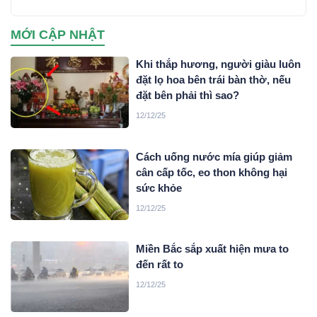
MỚI CẬP NHẬT
Khi thắp hương, người giàu luôn
đặt lọ hoa bên trái bàn thờ, nếu
đặt bên phải thì sao?
12/12/25
Cách uống nước mía giúp giảm
cân cấp tốc, eo thon không hại
sức khỏe
12/12/25
Miền Bắc sắp xuất hiện mưa to
đến rất to
12/12/25