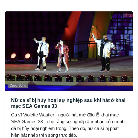
Cuộc Sống
Nữ ca sĩ bị hủy hoại sự nghiệp sau khi hát ở khai
mạc SEA Games 33
Ca sĩ Violette Wautier - người hát mở đầu lễ khai mạc
SEA Games 33 - cho rằng sự nghiệp âm nhạc của mình
đã bị hủy hoại nghiêm trọng. Theo đó, nữ ca sĩ bị phát
hiện hát nhép trên sóng trực tiếp.