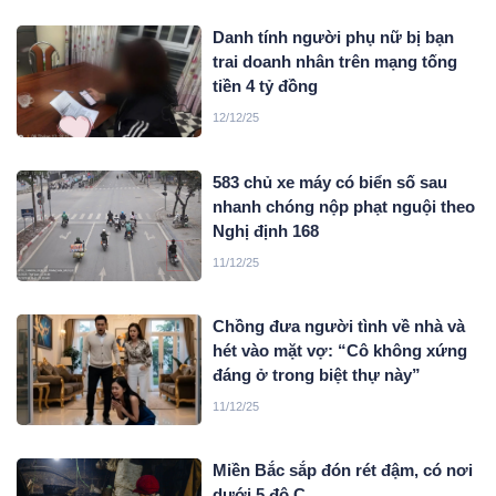
Danh tính người phụ nữ bị bạn
trai doanh nhân trên mạng tống
tiền 4 tỷ đồng
12/12/25
583 chủ xe máy có biển số sau
nhanh chóng nộp phạt nguội theo
Nghị định 168
11/12/25
Chồng đưa người tình về nhà và
hét vào mặt vợ: “Cô không xứng
đáng ở trong biệt thự này”
11/12/25
Miền Bắc sắp đón rét đậm, có nơi
dưới 5 độ C