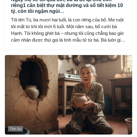
riêng1 căn biệt thự mặt đường và sổ tiết kiệm 10
tỷ, còn tôi ngậm ngùi…
Tôi tên Tú, ba mươi hai tuổi, là con riêng của bố. Mẹ ruột
tôi mất từ khi tôi mới 6 tuổi. Một năm sau, bố cưới bà
Hạnh. Tôi không ghét bà – nhưng tôi cũng chẳng bao giờ
cảm nhận được thứ gọi là tình mẫu tử từ bà. Bà luôn giữ
khoảng cách: đúng bổn phận, nhưng lạnh lùng và nghiêm
khắc đến sợ.
Tâm Sự