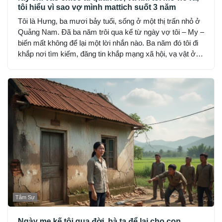
tôi hiểu vì sao vợ mình mattich suốt 3 năm
Tôi là Hưng, ba mươi bảy tuổi, sống ở một thị trấn nhỏ ở
Quảng Nam. Đã ba năm trôi qua kể từ ngày vợ tôi – My –
biến mất không để lại một lời nhắn nào. Ba năm đó tôi đi
khắp nơi tìm kiếm, đăng tin khắp mạng xã hội, vạ vật ở
đồn công an, hỏi từng người quen, nhưng không ai thấy
My… như thể cô bốc hơi khỏi thế gian.
Tâm Sự
Ngày mẹ kế tôi qua đời, bà ta để lại cho con