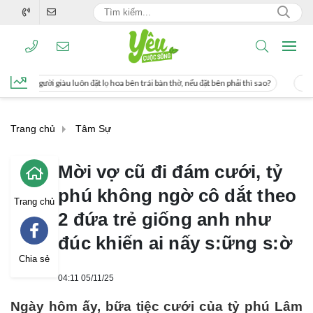
t lọ hoa bên trái bàn thờ, nếu đặt bên phải thì sao?
Cách uống nước mía giúp g
Trang chủ
Tâm Sự
Mời vợ cũ đi đám cưới, tỷ
phú không ngờ cô dắt theo
Trang chủ
2 đứa trẻ giống anh như
đúc khiến ai nấy s:ững s:ờ
Chia sẻ
04:11 05/11/25
Ngày hôm ấy, bữa tiệc cưới của tỷ phú Lâm