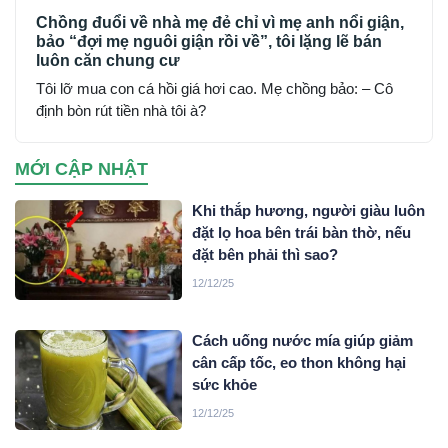
Chồng đuổi về nhà mẹ đẻ chỉ vì mẹ anh nổi giận,
bảo “đợi mẹ nguôi giận rồi về”, tôi lặng lẽ bán
luôn căn chung cư
Tôi lỡ mua con cá hồi giá hơi cao. Mẹ chồng bảo: – Cô
định bòn rút tiền nhà tôi à?
MỚI CẬP NHẬT
Khi thắp hương, người giàu luôn
đặt lọ hoa bên trái bàn thờ, nếu
đặt bên phải thì sao?
12/12/25
Cách uống nước mía giúp giảm
cân cấp tốc, eo thon không hại
sức khỏe
12/12/25