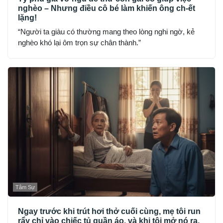
nghèo – Nhưng điều cô bé làm khiến ông ch-ết
lặng!
“Người ta giàu có thường mang theo lòng nghi ngờ, kẻ
nghèo khó lại ôm trọn sự chân thành.”
Tâm Sự
Ngay trước khi trút hơi thở cuối cùng, mẹ tôi run
rẩy chỉ vào chiếc tủ quần áo, và khi tôi mở nó ra,