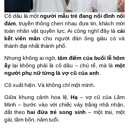
Cô dâu là một
người mẫu trẻ đang nổi đình nổi
đám
, truyền thông chen nhau đưa tin, khách mời
toàn nhân vật quyền lực. Ai cũng nghĩ đây là
cái
kết viên mãn
cho người đàn ông giàu có và
thành đạt nhất thành phố.
Nhưng không ai ngờ,
tâm điểm của buổi lễ hôm
ấy
lại không phải là cô dâu – chú rể, mà là
một
người phụ nữ từng là vợ cũ của anh
.
Cô xuất hiện. Và không chỉ một mình.
Giữa khung cảnh hoa lệ,
Hạ
– vợ cũ của Lâm
Minh – bước vào với chiếc váy trắng nhã nhặn,
dắt theo
hai đứa trẻ song sinh
– một trai, một
gái, tầm bốn, năm tuổi.