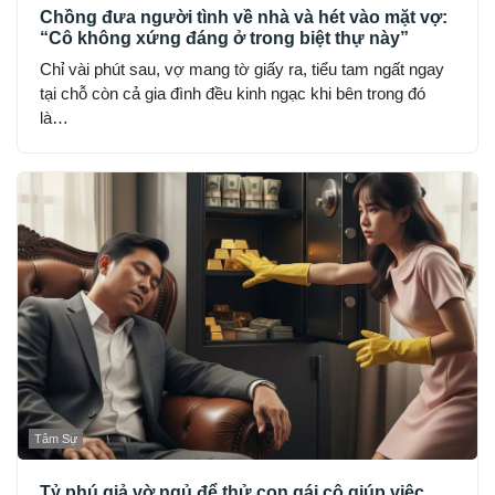
Chồng đưa người tình về nhà và hét vào mặt vợ:
“Cô không xứng đáng ở trong biệt thự này”
Chỉ vài phút sau, vợ mang tờ giấy ra, tiểu tam ngất ngay
tại chỗ còn cả gia đình đều kinh ngạc khi bên trong đó
là…
Tâm Sự
Tỷ phú giả vờ ngủ để thử con gái cô giúp việc