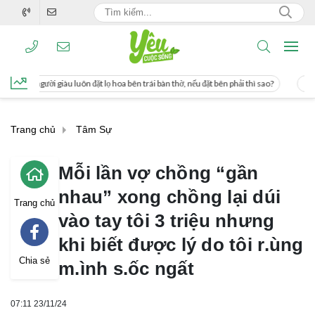
 lọ hoa bên trái bàn thờ, nếu đặt bên phải thì sao?
Cách uống nước mía giúp gi
Trang chủ
Tâm Sự
Mỗi lần vợ chồng “gần
nhau” xong chồng lại dúi
Trang chủ
vào tay tôi 3 triệu nhưng
khi biết được lý do tôi r.ùng
Chia sẻ
m.ình s.ốc ngất
07:11 23/11/24