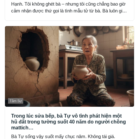
Hạnh. Tôi không ghét bà – nhưng tôi cũng chẳng bao giờ
cảm nhận được thứ gọi là tình mẫu tử từ bà. Bà luôn giữ
khoảng cách: đúng bổn phận, nhưng lạnh lùng và nghiêm
khắc đến sợ.
Tâm Sự
Trong lúc sửa bếp, bà Tự vô tình phát hiện một
hũ đất trong tường suốt 40 năm do người chồng
mattich…
Bà Tự sống vậy suốt mấy chục năm. Không tái giá.