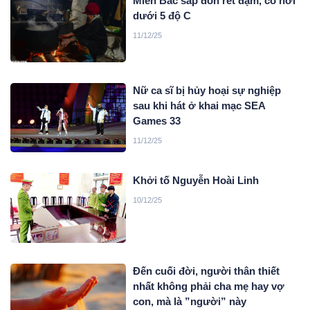
Miền Bắc sắp đón rét đậm, có nơi
dưới 5 độ C
11/12/25
Nữ ca sĩ bị hủy hoại sự nghiệp
sau khi hát ở khai mạc SEA
Games 33
11/12/25
Khởi tố Nguyễn Hoài Linh
10/12/25
Đến cuối đời, người thân thiết
nhất không phải cha mẹ hay vợ
con, mà là ”người” này