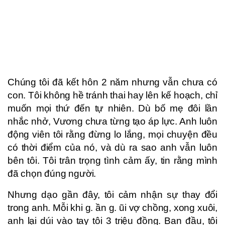
Chúng tôi đã kết hôn 2 năm nhưng vẫn chưa có
con. Tôi không hề tránh thai hay lên kế hoạch, chỉ
muốn mọi thứ đến tự nhiên. Dù bố mẹ đôi lần
nhắc nhở, Vương chưa từng tạo áp lực. Anh luôn
động viên tôi rằng đừng lo lắng, mọi chuyện đều
có thời điểm của nó, và dù ra sao anh vẫn luôn
bên tôi. Tôi trân trọng tình cảm ấy, tin rằng mình
đã chọn đúng người.
Nhưng dạo gần đây, tôi cảm nhận sự thay đổi
trong anh. Mỗi khi g. ần g. ũi vợ chồng, xong xuôi,
anh lại dúi vào tay tôi 3 triệu đồng. Ban đầu, tôi