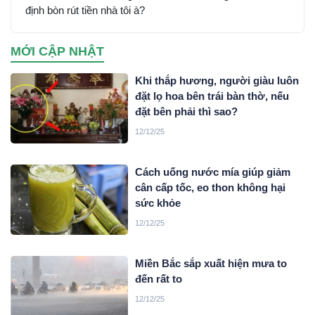
định bòn rút tiền nhà tôi à?
MỚI CẬP NHẬT
Khi thắp hương, người giàu luôn
đặt lọ hoa bên trái bàn thờ, nếu
đặt bên phải thì sao?
12/12/25
Cách uống nước mía giúp giảm
cân cấp tốc, eo thon không hại
sức khỏe
12/12/25
Miền Bắc sắp xuất hiện mưa to
đến rất to
12/12/25