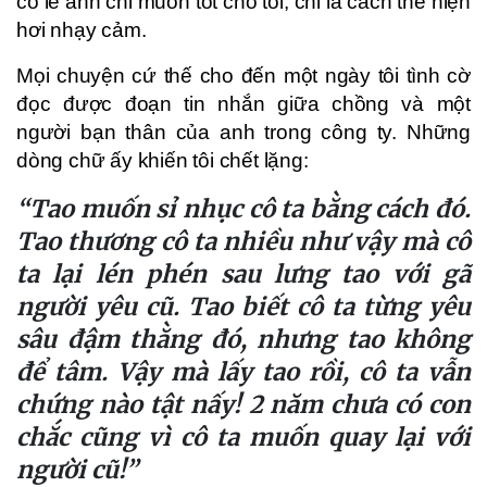
có lẽ anh chỉ muốn tốt cho tôi, chỉ là cách thể hiện
hơi nhạy cảm.
Mọi chuyện cứ thế cho đến một ngày tôi tình cờ
đọc được đoạn tin nhắn giữa chồng và một
người bạn thân của anh trong công ty. Những
dòng chữ ấy khiến tôi chết lặng:
“Tao muốn sỉ nhục cô ta bằng cách đó.
Tao thương cô ta nhiều như vậy mà cô
ta lại lén phén sau lưng tao với gã
người yêu cũ. Tao biết cô ta từng yêu
sâu đậm thằng đó, nhưng tao không
để tâm. Vậy mà lấy tao rồi, cô ta vẫn
chứng nào tật nấy! 2 năm chưa có con
chắc cũng vì cô ta muốn quay lại với
người cũ!”