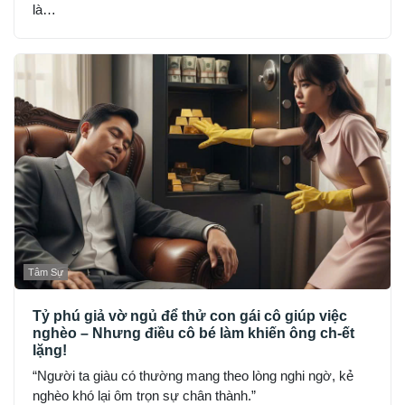
là…
Tâm Sự
Tỷ phú giả vờ ngủ để thử con gái cô giúp việc
nghèo – Nhưng điều cô bé làm khiến ông ch-ết
lặng!
“Người ta giàu có thường mang theo lòng nghi ngờ, kẻ
nghèo khó lại ôm trọn sự chân thành.”