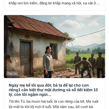
khắp nơi tìm kiếm, đăng tin khắp mạng xã hội, vạ vật ở
đồn công an, hỏi từng người quen, nhưng không ai thấy
My… như thể cô bốc hơi khỏi thế gian.
Tâm Sự
Ngày mẹ kế tôi qua đời, bà ta để lại cho con
riêng1 căn biệt thự mặt đường và sổ tiết kiệm 10
tỷ, còn tôi ngậm ngùi…
Tôi tên Tú, ba mươi hai tuổi, là con riêng của bố. Mẹ ruột
tôi mất từ khi tôi mới 6 tuổi. Một năm sau, bố cưới bà