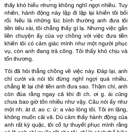
thấy khó hiểu nhưng không nghĩ ngợi nhiều. Tuy
nhiên, hành động này lặp đi lặp lại khiến tôi bối
rối. Nếu là những lúc bình thường anh đưa tôi
tiền tiêu xài, tôi chẳng thấy gì lạ. Nhưng việc gắn
liền chuyện ấy của vợ chồng với việc đưa tiền
khiến tôi có cảm giác mình như một người phục
vụ, còn anh đang trả công. Tôi thấy khó chịu và
tổn thương.
Tôi đã hỏi thẳng chồng về việc này. Đáp lại, anh
chỉ cười và nói tôi đừng nghĩ ngợi quá nhiều,
chẳng lẽ lại chê tiền anh đưa sao. Thậm chí, anh
còn đùa rằng ngay cả khi đi ch. ơi g. ái cũng
chưa bao giờ tốn nhiều như vậy. Câu nói ấy như
một nh. át d. ao c: ứ: a vào lòng tôi. Tôi im lặng,
không muốn cãi vã. Dù cảm thấy hành động của
anh rất kỳ quặc, tôi cố tự thuyết phục mình rằng