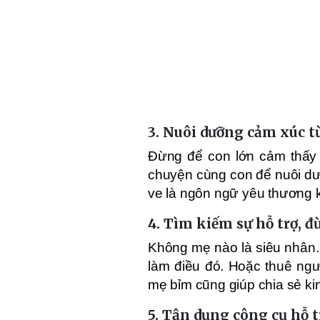
3.
Nuôi dưỡng cảm xúc t
Đừng để con lớn cảm thấy b
chuyện cùng con để nuôi dư
ve là ngôn ngữ yêu thương k
4.
Tìm kiếm sự hỗ trợ, 
Không mẹ nào là siêu nhân. 
làm điều đó. Hoặc thuê ngư
mẹ bỉm cũng giúp chia sẻ k
5.
Tận dụng công cụ hỗ t