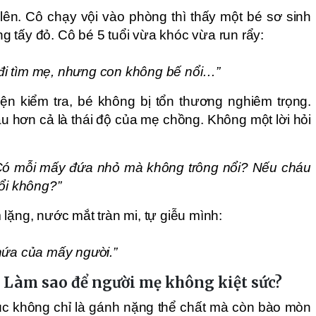
lên. Cô chạy vội vào phòng thì thấy một bé sơ sinh
 tấy đỏ. Cô bé 5 tuổi vừa khóc vừa run rẩy:
i tìm mẹ, nhưng con không bế nổi…”
iện kiểm tra, bé không bị tổn thương nghiêm trọng.
 hơn cả là thái độ của mẹ chồng. Không một lời hỏi
 Có mỗi mấy đứa nhỏ mà không trông nổi? Nếu cháu
nổi không?”
lặng, nước mắt tràn mi, tự giễu mình:
i hứa của mấy người.”
 Làm sao để người mẹ không kiệt sức?
c không chỉ là gánh nặng thể chất mà còn bào mòn