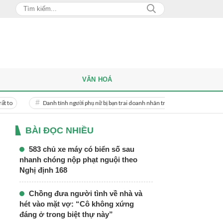
VĂN HOÁ
Danh tính người phụ nữ bị bạn trai doanh nhân trên mạng tống tiền 4 tỷ đồng
BÀI ĐỌC NHIỀU
583 chủ xe máy có biển số sau
nhanh chóng nộp phạt nguội theo
Nghị định 168
Chồng đưa người tình về nhà và
hét vào mặt vợ: “Cô không xứng
đáng ở trong biệt thự này”