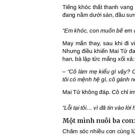
Tiếng khóc thất thanh vang 
đang nằm dưới sàn, đầu sưng
“Em khóc, con muốn bế em đ
May mắn thay, sau khi đi v
Nhưng điều khiến Mai Tử đau
han, bà lập tức mắng xối xả:
–
“Cô làm mẹ kiểu gì vậy?
tôi có mệnh hệ gì, cô gánh 
Mai Tử không đáp. Cô chỉ im 
“Lỗi tại tôi… vì đã tin vào lờ
Một mình nuôi ba con:
Chăm sóc nhiều con cùng lú