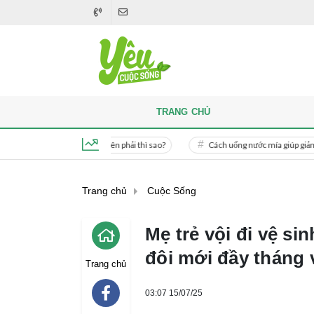
TRANG CHỦ
 bàn thờ, nếu đặt bên phải thì sao?
Cách uống nước mía giúp giảm cân cấp tốc
Thứ 7, ngày 8 tháng 8, 2026, 04:43:17
Trang chủ
Cuộc Sống
Mẹ trẻ vội đi vệ sin
đôi mới đầy tháng v
Trang chủ
03:07 15/07/25