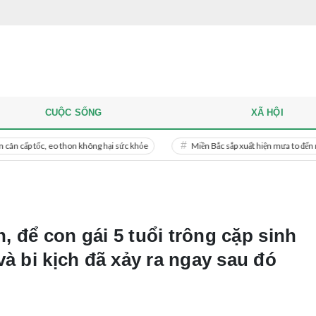
CUỘC SỐNG
XÃ HỘI
, eo thon không hại sức khỏe
Miền Bắc sắp xuất hiện mưa to đến rất to
h, để con gái 5 tuổi trông cặp sinh
à bi kịch đã xảy ra ngay sau đó