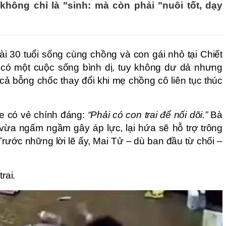
không chỉ là "sinh: mà còn phải "nuôi tốt, dạy
i 30 tuổi sống cùng chồng và con gái nhỏ tại Chiết
 có một cuộc sống bình dị, tuy không dư dả nhưng
ả bỗng chốc thay đổi khi mẹ chồng cô liên tục thúc
e có vẻ chính đáng:
“Phải có con trai để nối dõi.”
Bà
vừa ngấm ngầm gây áp lực, lại hứa sẽ hỗ trợ trông
Trước những lời lẽ ấy, Mai Tử – dù ban đầu từ chối –
rai.