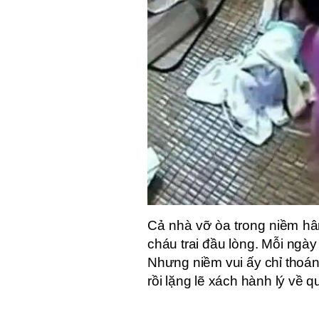
Cả nhà vỡ òa trong niềm hâ
cháu trai đầu lòng. Mỗi ngà
Nhưng niềm vui ấy chỉ thoán
rồi lặng lẽ xách hành lý về q