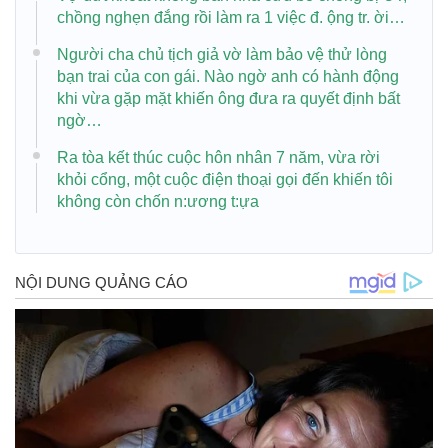
chồng nghẹn đắng rồi làm ra 1 việc đ. ộng tr. ời…
Người cha chủ tịch giả vờ làm bảo vệ thử lòng
bạn trai của con gái. Nào ngờ anh có hành động
khi vừa gặp mặt khiến ông đưa ra quyết định bất
ngờ…
Ra tòa kết thúc cuộc hôn nhân 7 năm, vừa rời
khỏi cổng, một cuộc điện thoại gọi đến khiến tôi
không còn chốn n:ương t:ựa