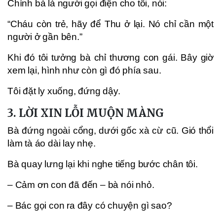
Chính bà là người gọi điện cho tôi, nói:
“Cháu còn trẻ, hãy để Thu ở lại. Nó chỉ cần một
người ở gần bên.”
Khi đó tôi tưởng bà chỉ thương con gái. Bây giờ
xem lại, hình như còn gì đó phía sau.
Tôi đặt ly xuống, đứng dậy.
3. LỜI XIN LỖI MUỘN MÀNG
Bà đứng ngoài cổng, dưới gốc xà cừ cũ. Gió thổi
làm tà áo dài lay nhẹ.
Bà quay lưng lại khi nghe tiếng bước chân tôi.
– Cảm ơn con đã đến – bà nói nhỏ.
– Bác gọi con ra đây có chuyện gì sao?