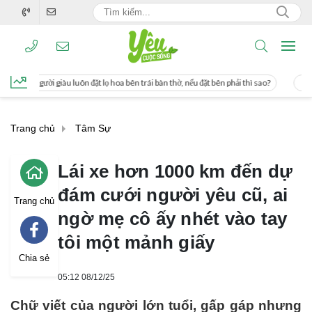
uôn đặt lọ hoa bên trái bàn thờ, nếu đặt bên phải thì sao?
Cách uống nước mía 
Trang chủ
Tâm Sự
Lái xe hơn 1000 km đến dự
đám cưới người yêu cũ, ai
Trang chủ
ngờ mẹ cô ấy nhét vào tay
tôi một mảnh giấy
Chia sẻ
05:12 08/12/25
Chữ viết của người lớn tuổi, gấp gáp nhưng