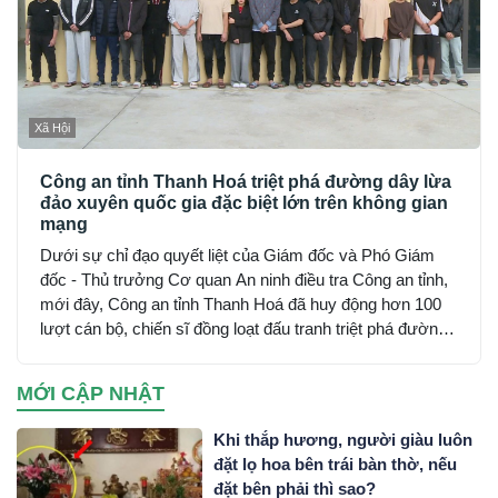
Xã Hội
Công an tỉnh Thanh Hoá triệt phá đường dây lừa
đảo xuyên quốc gia đặc biệt lớn trên không gian
mạng
Dưới sự chỉ đạo quyết liệt của Giám đốc và Phó Giám
đốc - Thủ trưởng Cơ quan An ninh điều tra Công an tỉnh,
mới đây, Công an tỉnh Thanh Hoá đã huy động hơn 100
lượt cán bộ, chiến sĩ đồng loạt đấu tranh triệt phá đường
dây sử dụng mạng máy tính, mạng internet, phương tiện
điện tử lừa đảo chiếm đoạt tài sản trên không gian mạng
MỚI CẬP NHẬT
xuyên quốc gia do đối tượng Mai Văn Tới, sinh năm 2001
trú tại xã Nga Sơn, tỉnh Thanh Hoá cầm đầu…
Khi thắp hương, người giàu luôn
đặt lọ hoa bên trái bàn thờ, nếu
đặt bên phải thì sao?