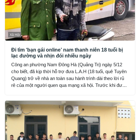
Xã Hội
Đi tìm ‘bạn gái online’ nam thanh niên 18 tuổi bị
lạc đường và nhịn đói nhiều ngày
Công an phường Nam Đông Hà (Quảng Trị) ngày 5/12
cho biết, đã kịp thời hỗ trợ đưa L.A.H (18 tuổi, quê Tuyên
Quang) trở về nhà an toàn sau hành trình dài theo lời rủ
rê của một người quen qua mạng xã hội. Trước khi được
phát hiện, H đã hết tiền, nhịn đói suốt 2 ngày và rơi vào
trạng thái hoảng loạn.