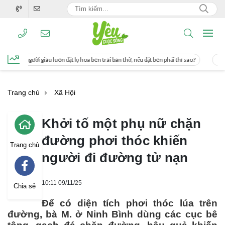
uôn đặt lọ hoa bên trái bàn thờ, nếu đặt bên phải thì sao?
Cách uống nước mía 
Trang chủ
Xã Hội
Khởi tố một phụ nữ chặn
đường phơi thóc khiến
Trang chủ
người đi đường tử nạn
10:11 09/11/25
Chia sẻ
Để có diện tích phơi thóc lúa trên
đường, bà M. ở Ninh Bình dùng các cục bê