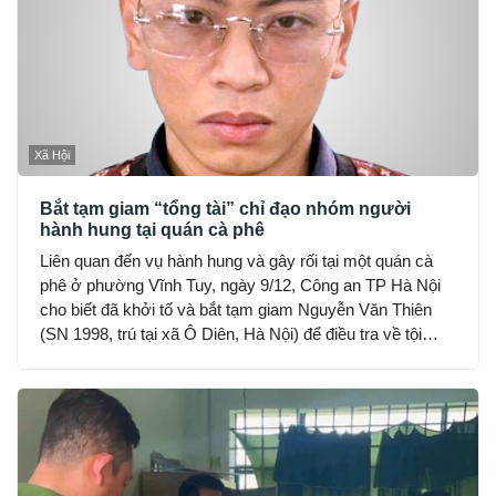
Xã Hội
Bắt tạm giam “tổng tài” chỉ đạo nhóm người
hành hung tại quán cà phê
Liên quan đến vụ hành hung và gây rối tại một quán cà
phê ở phường Vĩnh Tuy, ngày 9/12, Công an TP Hà Nội
cho biết đã khởi tố và bắt tạm giam Nguyễn Văn Thiên
(SN 1998, trú tại xã Ô Diên, Hà Nội) để điều tra về tội
“Gây rối trật tự công cộng”.