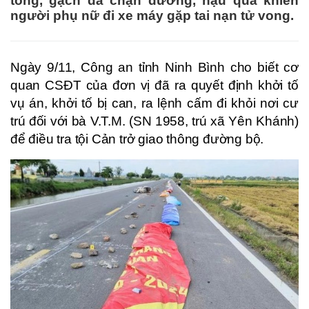
tông, gạch đá chặn đường, hậu quả khiến
người phụ nữ đi xe máy gặp tai nạn tử vong.
Ngày 9/11, Công an tỉnh Ninh Bình cho biết cơ
quan CSĐT của đơn vị đã ra quyết định khởi tố
vụ án, khởi tố bị can, ra lệnh cấm đi khỏi nơi cư
trú đối với bà V.T.M. (SN 1958, trú xã Yên Khánh)
để điều tra tội Cản trở giao thông đường bộ.