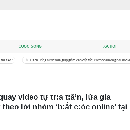
CUỘC SỐNG
XÃ HỘI
Cách uống nước mía giúp giảm cân cấp tốc, eo thon không hại sức khỏe
uay video tự tr:a t:â’n, lừa gia
theo lời nhóm ‘b:ắt c:óc online’ tại