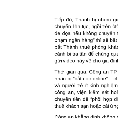
Tiếp đó, Thành bị nhóm g
chuyển liên tục, ngồi trên ô
đe dọa nếu không chuyển t
phạm ngân hàng” thì sẽ bắt 
bắt Thành thuê phòng khác
cảnh bị tra tấn để chúng q
gửi video này về cho gia đình
Thời gian qua, Công an TP 
nhân bị “bắt cóc online” – 
và người trẻ ít kinh nghi
công an, viện kiểm sát ho
chuyển tiền để “phối hợp đi
thuê khách sạn hoặc cài ứng
Công an khẳng định không có