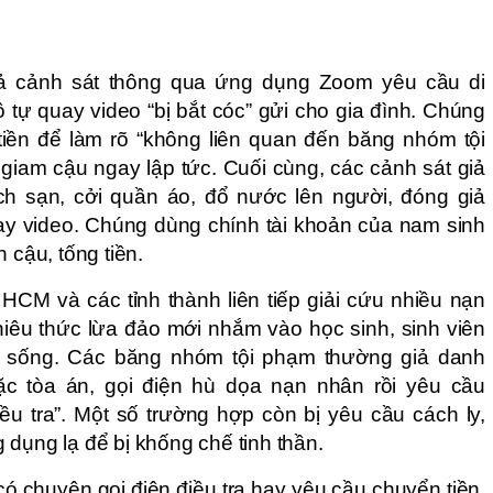
iả cảnh sát thông qua ứng dụng Zoom yêu cầu di
tô tự quay video “bị bắt cóc” gửi cho gia đình. Chúng
iền để làm rõ “không liên quan đến băng nhóm tội
giam cậu ngay lập tức. Cuối cùng, các cảnh sát giả
h sạn, cởi quần áo, đổ nước lên người, đóng giả
uay video. Chúng dùng chính tài khoản của nam sinh
 cậu, tống tiền.
HCM và các tỉnh thành liên tiếp giải cứu nhiều nạn
chiêu thức lừa đảo mới nhắm vào học sinh, sinh viên
ệm sống. Các băng nhóm tội phạm thường giả danh
ặc tòa án, gọi điện hù dọa nạn nhân rồi yêu cầu
ều tra”. Một số trường hợp còn bị yêu cầu cách ly,
 dụng lạ để bị khống chế tinh thần.
 chuyện gọi điện điều tra hay yêu cầu chuyển tiền.