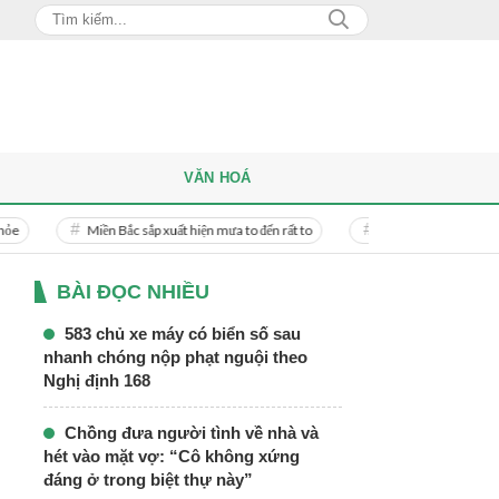
VĂN HOÁ
Miền Bắc sắp xuất hiện mưa to đến rất to
Danh tính người phụ nữ bị bạn trai
BÀI ĐỌC NHIỀU
583 chủ xe máy có biển số sau
nhanh chóng nộp phạt nguội theo
Nghị định 168
Chồng đưa người tình về nhà và
hét vào mặt vợ: “Cô không xứng
đáng ở trong biệt thự này”