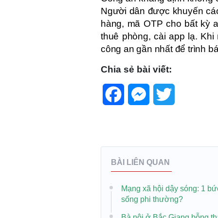
Người dân được khuyến cáo 
hàng, mã OTP cho bất kỳ ai
thuê phòng, cài app lạ. Khi
công an gần nhất để trình bá
Chia sẻ bài viết:
Facebook
Messenger
Twitter
BÀI LIÊN QUAN
Mạng xã hội dậy sóng: 1 bức
sống phi thường?
Bà nội ở Bắc Giang bỗng th