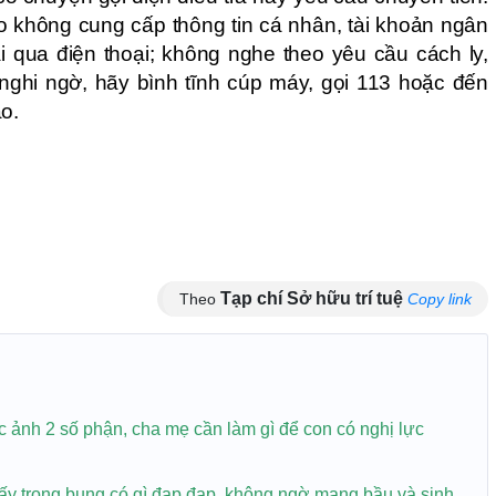
không cung cấp thông tin cá nhân, tài khoản ngân
 qua điện thoại; không nghe theo yêu cầu cách ly,
 nghi ngờ, hãy bình tĩnh cúp máy, gọi 113 hoặc đến
o.
Tạp chí Sở hữu trí tuệ
Theo
Copy link
 ảnh 2 số phận, cha mẹ cần làm gì để con có nghị lực
ấy trong bụng có gì đạp đạp, không ngờ mang bầu và sinh