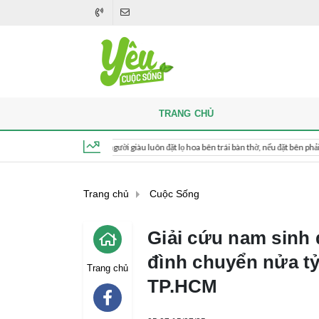
TRANG CHỦ
Khi thắp hương, người giàu luôn đặt lọ hoa bên trái bàn thờ, nếu đặt bên phải thì sao?
Thứ 7, ngày 8 tháng 8, 2026, 16:57:11
Trang chủ
Cuộc Sống
Giải cứu nam sinh q
đình chuyển nửa tỷ 
Trang chủ
TP.HCM