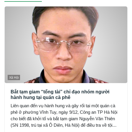
Xã Hội
Bắt tạm giam “tổng tài” chỉ đạo nhóm người
hành hung tại quán cà phê
Liên quan đến vụ hành hung và gây rối tại một quán cà
phê ở phường Vĩnh Tuy, ngày 9/12, Công an TP Hà Nội
cho biết đã khởi tố và bắt tạm giam Nguyễn Văn Thiên
(SN 1998, trú tại xã Ô Diên, Hà Nội) để điều tra về tội
“Gây rối trật tự công cộng”.