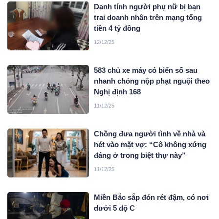
Danh tính người phụ nữ bị bạn
trai doanh nhân trên mạng tống
tiền 4 tỷ đồng
12/12/25
583 chủ xe máy có biển số sau
nhanh chóng nộp phạt nguội theo
Nghị định 168
11/12/25
Chồng đưa người tình về nhà và
hét vào mặt vợ: “Cô không xứng
đáng ở trong biệt thự này”
11/12/25
Miền Bắc sắp đón rét đậm, có nơi
dưới 5 độ C