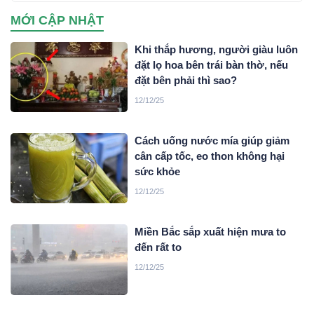
điện tử lừa đảo chiếm đoạt tài sản trên không gian mạng
MỚI CẬP NHẬT
xuyên quốc gia do đối tượng Mai Văn Tới, sinh năm 2001
trú tại xã Nga Sơn, tỉnh Thanh Hoá cầm đầu…
Khi thắp hương, người giàu luôn
đặt lọ hoa bên trái bàn thờ, nếu
đặt bên phải thì sao?
12/12/25
Cách uống nước mía giúp giảm
cân cấp tốc, eo thon không hại
sức khỏe
12/12/25
Miền Bắc sắp xuất hiện mưa to
đến rất to
12/12/25