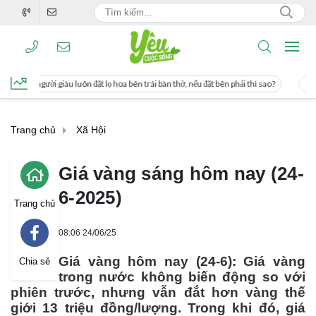
 lọ hoa bên trái bàn thờ, nếu đặt bên phải thì sao?
Cách uống nước mía giúp gi
Trang chủ
Xã Hội
Giá vàng sáng hôm nay (24-
6-2025)
Trang chủ
08:06 24/06/25
Giá vàng hôm nay (24-6): Giá vàng
Chia sẻ
trong nước không biến động so với
phiên trước, nhưng vẫn đắt hơn vàng thế
giới 13 triệu đồng/lượng. Trong khi đó, giá