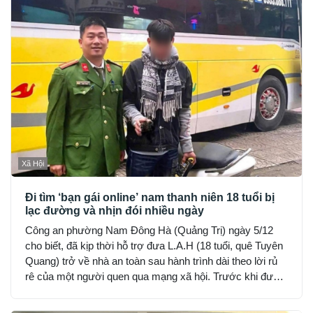
Xã Hội
Đi tìm ‘bạn gái online’ nam thanh niên 18 tuổi bị
lạc đường và nhịn đói nhiều ngày
Công an phường Nam Đông Hà (Quảng Trị) ngày 5/12
cho biết, đã kịp thời hỗ trợ đưa L.A.H (18 tuổi, quê Tuyên
Quang) trở về nhà an toàn sau hành trình dài theo lời rủ
rê của một người quen qua mạng xã hội. Trước khi được
phát hiện, H đã hết tiền, nhịn đói suốt 2 ngày và rơi vào
trạng thái hoảng loạn.