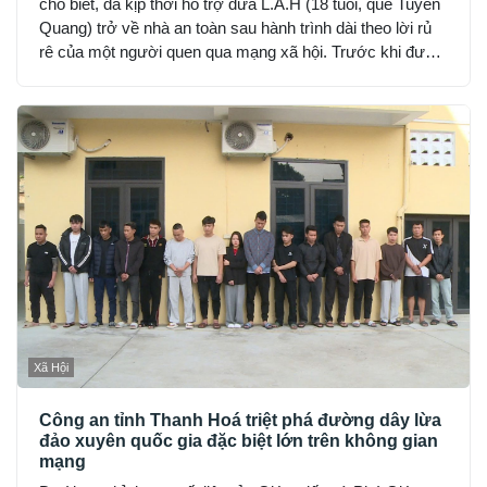
cho biết, đã kịp thời hỗ trợ đưa L.A.H (18 tuổi, quê Tuyên
Quang) trở về nhà an toàn sau hành trình dài theo lời rủ
rê của một người quen qua mạng xã hội. Trước khi được
phát hiện, H đã hết tiền, nhịn đói suốt 2 ngày và rơi vào
trạng thái hoảng loạn.
Xã Hội
Công an tỉnh Thanh Hoá triệt phá đường dây lừa
đảo xuyên quốc gia đặc biệt lớn trên không gian
mạng