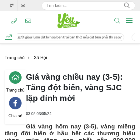
ặt lọ hoa bên trái bàn thờ, nếu đặt bên phải thì sao?
Cách uống nước mía giúp 
Trang chủ
Xã Hội
Giá vàng chiều nay (3-5):
Tăng đột biến, vàng SJC
Trang chủ
lập đỉnh mới
03:05 03/05/24
Chia sẻ
Giá vàng hôm nay (3-5), vàng miếng
tăng đột biến ở hầu hết các thương hiệu