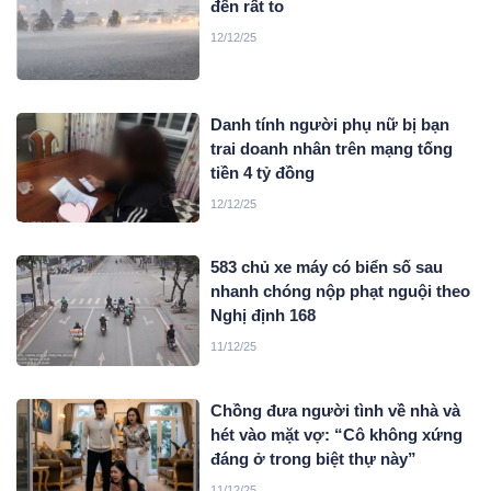
đến rất to
12/12/25
Danh tính người phụ nữ bị bạn
trai doanh nhân trên mạng tống
tiền 4 tỷ đồng
12/12/25
583 chủ xe máy có biển số sau
nhanh chóng nộp phạt nguội theo
Nghị định 168
11/12/25
Chồng đưa người tình về nhà và
hét vào mặt vợ: “Cô không xứng
đáng ở trong biệt thự này”
11/12/25