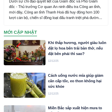
Dưới sự chỉ đạo quyết liệt của Giám đốc và Phó Giám
đốc - Thủ trưởng Cơ quan An ninh điều tra Công an tỉnh,
mới đây, Công an tỉnh Thanh Hoá đã huy động hơn 100
lượt cán bộ, chiến sĩ đồng loạt đấu tranh triệt phá đường
dây sử dụng mạng máy tính, mạng internet, phương tiện
điện tử lừa đảo chiếm đoạt tài sản trên không gian mạng
MỚI CẬP NHẬT
xuyên quốc gia do đối tượng Mai Văn Tới, sinh năm 2001
trú tại xã Nga Sơn, tỉnh Thanh Hoá cầm đầu…
Khi thắp hương, người giàu luôn
đặt lọ hoa bên trái bàn thờ, nếu
đặt bên phải thì sao?
12/12/25
Cách uống nước mía giúp giảm
cân cấp tốc, eo thon không hại
sức khỏe
12/12/25
Miền Bắc sắp xuất hiện mưa to