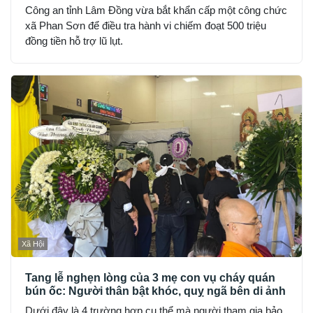
Công an tỉnh Lâm Đồng vừa bắt khẩn cấp một công chức
xã Phan Sơn để điều tra hành vi chiếm đoạt 500 triệu
đồng tiền hỗ trợ lũ lụt.
Xã Hội
Tang lễ nghẹn lòng của 3 mẹ con vụ cháy quán
bún ốc: Người thân bật khóc, quỵ ngã bên di ảnh
Dưới đây là 4 trường hợp cụ thể mà người tham gia bảo