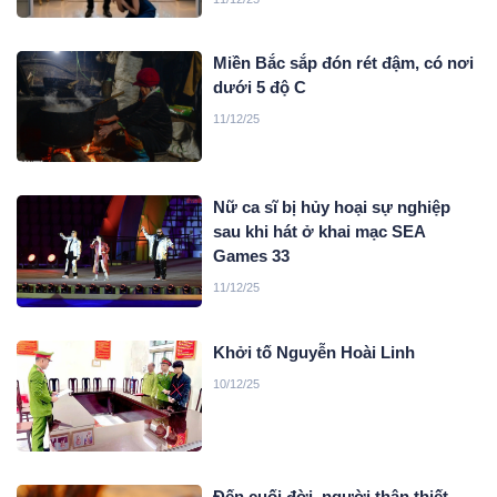
Miền Bắc sắp đón rét đậm, có nơi
dưới 5 độ C
11/12/25
Nữ ca sĩ bị hủy hoại sự nghiệp
sau khi hát ở khai mạc SEA
Games 33
11/12/25
Khởi tố Nguyễn Hoài Linh
10/12/25
Đến cuối đời, người thân thiết