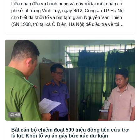
Liên quan đến vụ hành hung và gây rối tại một quán cà
phê ở phường Vĩnh Tuy, ngày 9/12, Công an TP Hà Nội
cho biết đã khởi tố và bắt tạm giam Nguyễn Văn Thiên
(SN 1998, trú tại xã Ô Diên, Hà Nội) để điều tra về tội
“Gây rối trật tự công cộng”.
Xã Hội
Bắt cán bộ chiếm đoạt 500 triệu đồng tiền cứu trợ
lũ lụt: Khởi tố vụ án gây bức xúc dư luận