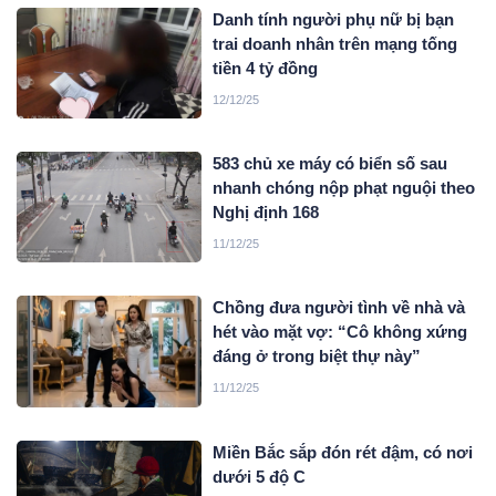
Danh tính người phụ nữ bị bạn
trai doanh nhân trên mạng tống
tiền 4 tỷ đồng
12/12/25
583 chủ xe máy có biển số sau
nhanh chóng nộp phạt nguội theo
Nghị định 168
11/12/25
Chồng đưa người tình về nhà và
hét vào mặt vợ: “Cô không xứng
đáng ở trong biệt thự này”
11/12/25
Miền Bắc sắp đón rét đậm, có nơi
dưới 5 độ C