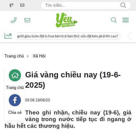
ặt lọ hoa bên trái bàn thờ, nếu đặt bên phải thì sao?
Cách uống nước mía giúp 
Trang chủ
Xã Hội
Giá vàng chiều nay (19-6-
2025)
Trang chủ
05:06 19/06/25
Theo ghi nhận, chiều nay (19-6), giá
Chia sẻ
vàng trong nước tiếp tục đi ngang ở
hầu hết các thương hiệu.