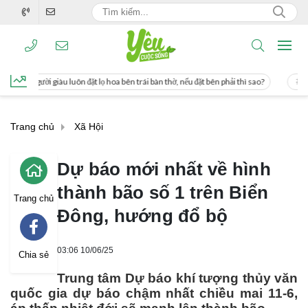
lọ hoa bên trái bàn thờ, nếu đặt bên phải thì sao?
Cách uống nước mía giúp giả
Trang chủ
Xã Hội
Dự báo mới nhất về hình
thành bão số 1 trên Biển
Trang chủ
Đông, hướng đổ bộ
03:06 10/06/25
Chia sẻ
Trung tâm Dự báo khí tượng thủy văn
quốc gia dự báo chậm nhất chiều mai 11-6,