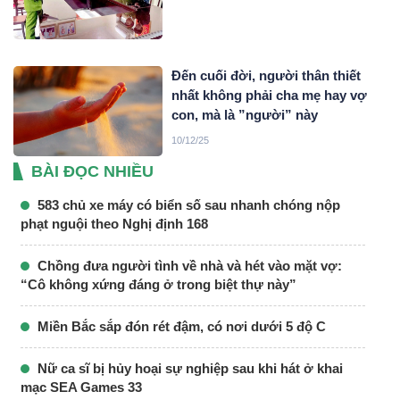
Đến cuối đời, người thân thiết
nhất không phải cha mẹ hay vợ
con, mà là ”người” này
10/12/25
BÀI ĐỌC NHIỀU
583 chủ xe máy có biển số sau nhanh chóng nộp
phạt nguội theo Nghị định 168
Chồng đưa người tình về nhà và hét vào mặt vợ:
“Cô không xứng đáng ở trong biệt thự này”
Miền Bắc sắp đón rét đậm, có nơi dưới 5 độ C
Nữ ca sĩ bị hủy hoại sự nghiệp sau khi hát ở khai
mạc SEA Games 33