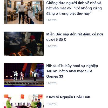
Chồng đưa người tình về nhà và
hét vào mặt vợ: “Cô không xứng
đáng ở trong biệt thự này”
11/12/25
Miền Bắc sắp đón rét đậm, có nơi
dưới 5 độ C
11/12/25
Nữ ca sĩ bị hủy hoại sự nghiệp
sau khi hát ở khai mạc SEA
Games 33
11/12/25
Khởi tố Nguyễn Hoài Linh
10/12/25