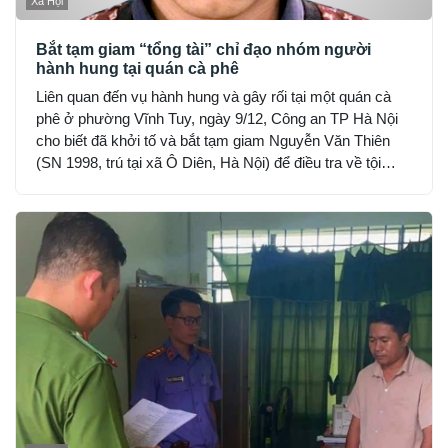
Xã Hội
Bắt tạm giam “tổng tài” chỉ đạo nhóm người
hành hung tại quán cà phê
Liên quan đến vụ hành hung và gây rối tại một quán cà
phê ở phường Vĩnh Tuy, ngày 9/12, Công an TP Hà Nội
cho biết đã khởi tố và bắt tạm giam Nguyễn Văn Thiên
(SN 1998, trú tại xã Ô Diên, Hà Nội) để điều tra về tội
“Gây rối trật tự công cộng”.