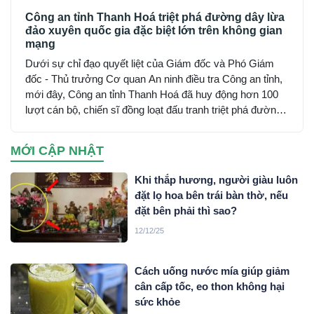
Công an tỉnh Thanh Hoá triệt phá đường dây lừa
đảo xuyên quốc gia đặc biệt lớn trên không gian
mạng
Dưới sự chỉ đạo quyết liệt của Giám đốc và Phó Giám
đốc - Thủ trưởng Cơ quan An ninh điều tra Công an tỉnh,
mới đây, Công an tỉnh Thanh Hoá đã huy động hơn 100
lượt cán bộ, chiến sĩ đồng loạt đấu tranh triệt phá đường
dây sử dụng mạng máy tính, mạng internet, phương tiện
điện tử lừa đảo chiếm đoạt tài sản trên không gian mạng
MỚI CẬP NHẬT
xuyên quốc gia do đối tượng Mai Văn Tới, sinh năm 2001
trú tại xã Nga Sơn, tỉnh Thanh Hoá cầm đầu…
Khi thắp hương, người giàu luôn
đặt lọ hoa bên trái bàn thờ, nếu
đặt bên phải thì sao?
12/12/25
Cách uống nước mía giúp giảm
cân cấp tốc, eo thon không hại
sức khỏe