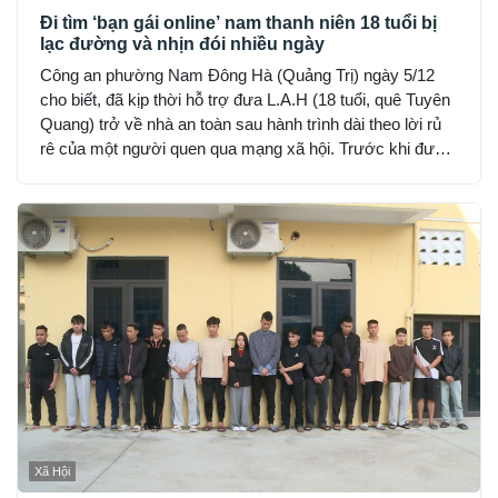
Đi tìm ‘bạn gái online’ nam thanh niên 18 tuổi bị
lạc đường và nhịn đói nhiều ngày
Công an phường Nam Đông Hà (Quảng Trị) ngày 5/12
cho biết, đã kịp thời hỗ trợ đưa L.A.H (18 tuổi, quê Tuyên
Quang) trở về nhà an toàn sau hành trình dài theo lời rủ
rê của một người quen qua mạng xã hội. Trước khi được
phát hiện, H đã hết tiền, nhịn đói suốt 2 ngày và rơi vào
trạng thái hoảng loạn.
Xã Hội