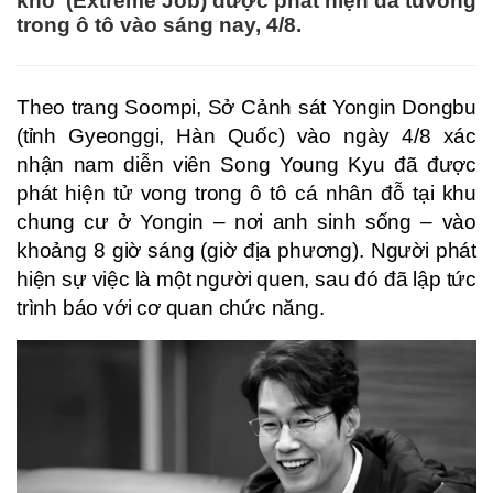
khó' (Extreme Job) được phát hiện đã tuvong
trong ô tô vào sáng nay, 4/8.
Theo trang Soompi, Sở Cảnh sát Yongin Dongbu
(tỉnh Gyeonggi, Hàn Quốc) vào ngày 4/8 xác
nhận nam diễn viên Song Young Kyu đã được
phát hiện tử vong trong ô tô cá nhân đỗ tại khu
chung cư ở Yongin – nơi anh sinh sống – vào
khoảng 8 giờ sáng (giờ địa phương). Người phát
hiện sự việc là một người quen, sau đó đã lập tức
trình báo với cơ quan chức năng.