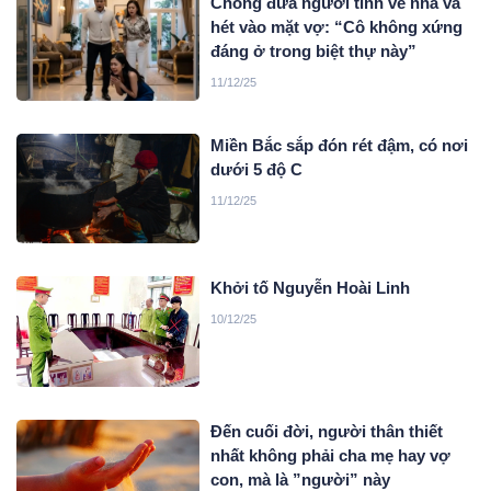
Chồng đưa người tình về nhà và
hét vào mặt vợ: “Cô không xứng
đáng ở trong biệt thự này”
11/12/25
Miền Bắc sắp đón rét đậm, có nơi
dưới 5 độ C
11/12/25
Khởi tố Nguyễn Hoài Linh
10/12/25
Đến cuối đời, người thân thiết
nhất không phải cha mẹ hay vợ
con, mà là ”người” này