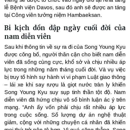
lễ Bệnh viện Davos, sau đó anh sẽ được an táng
tại Công viên tưởng niệm Hambaeksan.
Bi kịch dồn dập ngày cuối đời của
nam diễn viên
Sau khi thông tin về sự ra đi của Song Young Kyu
được công bố, người thân cận cho biết nam diễn
viên đã sống cùng cực, khổ sở và chịu nhiều áp
lực trong những năm tháng cuối đời. Và vụ việc
bị truy tố hình sự hành vi vi phạm Luật giao thông
– lái xe khi say rượu là giọt nước tràn ly khiến
Song Young Kyu suy sụp tinh thần tột độ. Nam
diễn viên đã hứng chịu vô số bình luận ác ý trên
mạng. “Anh ấy vốn phải chịu rất nhiều áp lực
trong cuộc sống. Số lượng dự án nghệ thuật
giảm, cộng với những chuyện cá nhân đã khiến
mọi thứ trở nên tệ hơn. Vì quá căng thẳng, Song