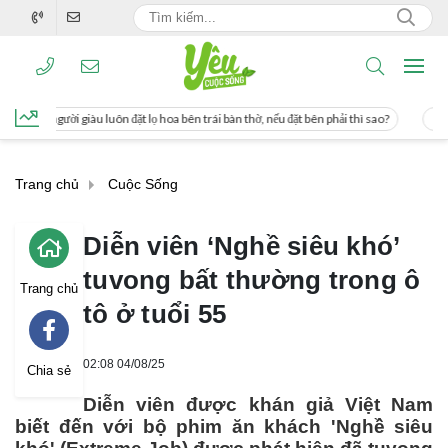
 lọ hoa bên trái bàn thờ, nếu đặt bên phải thì sao?
Cách uống nước mía giúp gi
Trang chủ
Cuộc Sống
Diễn viên ‘Nghề siêu khó’
tuvong bất thường trong ô
Trang chủ
tô ở tuổi 55
02:08 04/08/25
Chia sẻ
Diễn viên được khán giả Việt Nam
biết đến với bộ phim ăn khách 'Nghề siêu