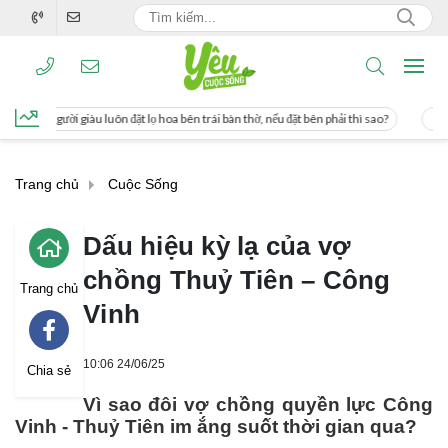
 hoa bên trái bàn thờ, nếu đặt bên phải thì sao?
Cách uống nước mía giúp giảm 
Trang chủ
Cuộc Sống
Dấu hiệu kỳ lạ của vợ
chồng Thuỷ Tiên – Công
Trang chủ
Vinh
10:06 24/06/25
Chia sẻ
Vì sao đôi vợ chồng quyền lực Công
Vinh - Thuỷ Tiên im ắng suốt thời gian qua?