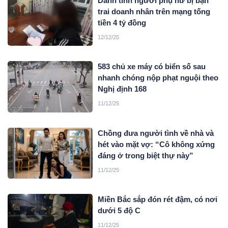
Danh tính người phụ nữ bị bạn
trai doanh nhân trên mạng tống
tiền 4 tỷ đồng
12/12/25
583 chủ xe máy có biển số sau
nhanh chóng nộp phạt nguội theo
Nghị định 168
11/12/25
Chồng đưa người tình về nhà và
hét vào mặt vợ: “Cô không xứng
đáng ở trong biệt thự này”
11/12/25
Miền Bắc sắp đón rét đậm, có nơi
dưới 5 độ C
11/12/25