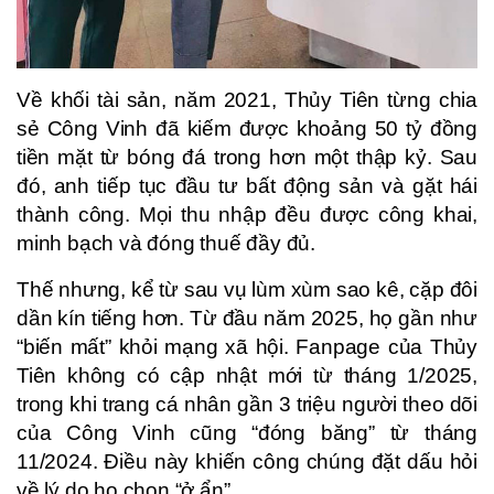
Về khối tài sản, năm 2021, Thủy Tiên từng chia
sẻ Công Vinh đã kiếm được khoảng 50 tỷ đồng
tiền mặt từ bóng đá trong hơn một thập kỷ. Sau
đó, anh tiếp tục đầu tư bất động sản và gặt hái
thành công. Mọi thu nhập đều được công khai,
minh bạch và đóng thuế đầy đủ.
Thế nhưng, kể từ sau vụ lùm xùm sao kê, cặp đôi
dần kín tiếng hơn. Từ đầu năm 2025, họ gần như
“biến mất” khỏi mạng xã hội. Fanpage của Thủy
Tiên không có cập nhật mới từ tháng 1/2025,
trong khi trang cá nhân gần 3 triệu người theo dõi
của Công Vinh cũng “đóng băng” từ tháng
11/2024. Điều này khiến công chúng đặt dấu hỏi
về lý do họ chọn “ở ẩn”.