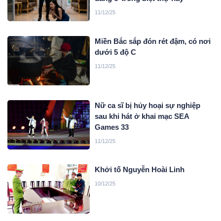
11/12/25
Miền Bắc sắp đón rét đậm, có nơi
dưới 5 độ C
11/12/25
Nữ ca sĩ bị hủy hoại sự nghiệp
sau khi hát ở khai mạc SEA
Games 33
11/12/25
Khởi tố Nguyễn Hoài Linh
10/12/25