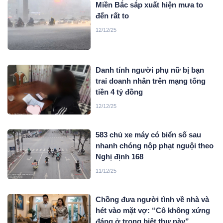
Miền Bắc sắp xuất hiện mưa to
đến rất to
12/12/25
Danh tính người phụ nữ bị bạn
trai doanh nhân trên mạng tống
tiền 4 tỷ đồng
12/12/25
583 chủ xe máy có biển số sau
nhanh chóng nộp phạt nguội theo
Nghị định 168
11/12/25
Chồng đưa người tình về nhà và
hét vào mặt vợ: “Cô không xứng
đáng ở trong biệt thự này”