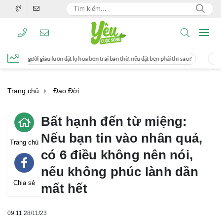
đặt lọ hoa bên trái bàn thờ, nếu đặt bên phải thì sao?
Cách uống nước mía giúp
Trang chủ
Đạo Đời
Bất hạnh đến từ miệng:
Nếu bạn tin vào nhân quả,
Trang chủ
có 6 điều không nên nói,
nếu không phúc lành dần
Chia sẻ
mất hết
09:11 28/11/23