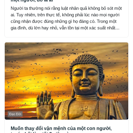
Người ta thường nói rằng luật nhân quả không bỏ sót một
ai. Tuy nhiên, trên thực tế, không phải lúc nào mọi người
cũng nhận được đúng những gì họ đáng có. Trong một
gia đình, dù lớn hay nhỏ, vẫn tồn tại một xác suất nhất
định về sự vận hành của nhân quả. Theo kinh nghiệm
của tổ tiên, những nghiệp xấu của một gia đình có thể sẽ
ảnh hưởng đến ba thế hệ trong dòng tộc.
Đạo Đời
Muốn thay đổi vận mệnh của một con người,