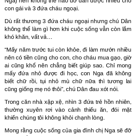
Nga) nên không thể nào đỡ đần được nhiều cho
con gái và 3 đứa cháu ngoại.
Dù rất thương 3 đứa cháu ngoại nhưng chú Dân
không thể làm gì hơn khi cuộc sống vẫn còn lắm
khó khăn, vất vả…
“Mấy năm trước tui còn khỏe, đi làm mướn nhiều
nên có tiền cũng cho con, cho cháu mua gạo, giờ
ai cũng khổ nên chẳng biết giúp sao. Chỉ mong
mấy đứa nhỏ được đi học, con Nga đã không
biết chữ rồi, tụi nhỏ mù chữ nữa thì tương lai
cũng giống mẹ nó thôi”, chú Dân đau xót nói.
Trong căn nhà xập xệ, nhìn 3 đứa trẻ hồn nhiên,
thường xuyên rơi vào cảnh thiếu ăn, đói mặt
khiến chúng tôi không khỏi chạnh lòng.
Mong rằng cuộc sống của gia đình chị Nga sẽ đỡ