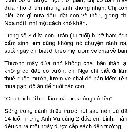
“Ảnh bỏ đi được một thời gian, chị có dẫn mấy
đứa nhỏ đi tìm nhưng ảnh không nhận. Chị còn
biết làm gì nữa đâu, dắt con về thôi”, giọng chị
Nga nói lí nhí một cách khó khăn.
Trong số 3 đứa con, Trân (11 tuổi) bị hở hàm ếch
bẩm sinh, em cũng không nó chuyện rành rọt,
suốt ngày chỉ biết đi theo mẹ lượm ve chai về bán
Thương mấy đứa nhỏ không cha, bản thân lại
không có đất, có vườn, chị Nga chỉ biết đi làm
thuê cuốc mướn, lượm ve chai để bán kiếm tiền
mua gạo, đồ ăn để nuôi các con.
“Con thích đi học lắm mà mẹ không có tiền”
Sống trong cảnh thiếu trước hụt sau nên dù đã
14 tuổi nhưng Anh Vũ cùng 2 đứa em Linh, Trân
đều chưa một ngày được cắp sách đến trường.