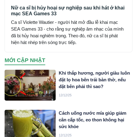
Nữ ca sĩ bị hủy hoại sự nghiệp sau khi hát ở khai
mạc SEA Games 33
Ca sĩ Violette Wautier - người hát mở đầu lễ khai mạc
SEA Games 33 - cho rằng sự nghiệp âm nhạc của mình
đã bị hủy hoại nghiêm trọng. Theo đó, nữ ca sĩ bị phát
hiện hát nhép trên sóng trực tiếp.
MỚI CẬP NHẬT
Khi thắp hương, người giàu luôn
đặt lọ hoa bên trái bàn thờ, nếu
đặt bên phải thì sao?
12/12/25
Cách uống nước mía giúp giảm
cân cấp tốc, eo thon không hại
sức khỏe
12/12/25