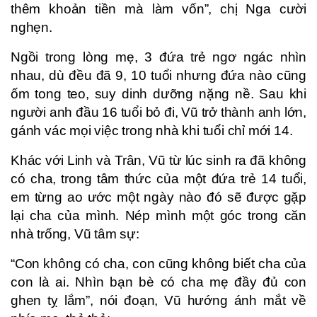
thêm khoản tiền mà làm vốn”, chị Nga cười
nghẹn.
Ngồi trong lòng mẹ, 3 đứa trẻ ngơ ngác nhìn
nhau, dù đều đã 9, 10 tuổi nhưng đứa nào cũng
ốm tong teo, suy dinh dưỡng nặng nề. Sau khi
người anh đầu 16 tuổi bỏ đi, Vũ trở thành anh lớn,
gánh vác mọi việc trong nhà khi tuổi chỉ mới 14.
Khác với Linh và Trân, Vũ từ lúc sinh ra đã không
có cha, trong tâm thức của một đứa trẻ 14 tuổi,
em từng ao ước một ngày nào đó sẽ được gặp
lại cha của mình. Nép mình một góc trong căn
nhà trống, Vũ tâm sự:
“Con không có cha, con cũng không biết cha của
con là ai. Nhìn bạn bè có cha mẹ đầy đủ con
ghen tỵ lắm”, nói đoạn, Vũ hướng ánh mắt về