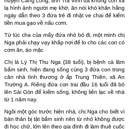
huyện Càng Long, tỉnh Trà Vinh đã không còn xa
lạ hình ảnh người mẹ khờ, ăn nói khó khăn hằng
ngày dẫn theo 3 đứa trẻ đi nhặt ve chai để kiếm
tiền mua gạo về nấu cơm.
Từ lúc cha của mấy đứa nhỏ bỏ đi, một mình chị
Nga phải chạy vạy khắp nơi để lo cho các con có
cơm ăn, áo mặc
Chị là Lý Thị Thu Nga (38 tuổi), bị bệnh cà lăm
bẩm sinh, hiện đang sống cùng 3 đứa con trong
căn nhà tình thương ở ấp Trung Thiên, xã An
Trường A. Riêng đứa con trai đầu 16 tuổi đã bỏ
lên Sài Gòn để kiếm sống, không liên lạc về nhà
từ 1 năm nay.
Ngồi một góc trước hiên nhà, chị Nga cho biết vì
bản thân bị tật bẩm sinh nên từ nhỏ không được
đi học chữ, lớn lên theo gia đình đi làm thuê cuốc