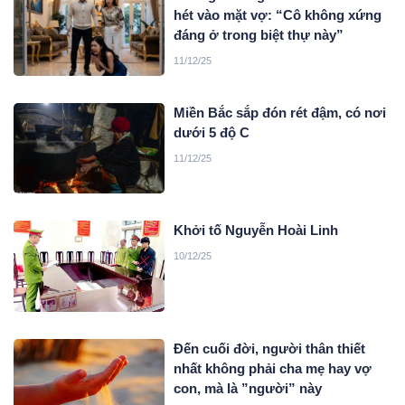
hét vào mặt vợ: “Cô không xứng
đáng ở trong biệt thự này”
11/12/25
Miền Bắc sắp đón rét đậm, có nơi
dưới 5 độ C
11/12/25
Khởi tố Nguyễn Hoài Linh
10/12/25
Đến cuối đời, người thân thiết
nhất không phải cha mẹ hay vợ
con, mà là ”người” này