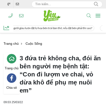
t lọ hoa bên trái bàn thờ, nếu đặt bên phải thì sao?
Cách uống nước mía giúp g
Trang chủ
Cuộc Sống
3 đứa trẻ không cha, đói ăn
bên người mẹ bệnh tật:
Trang chủ
“Con đi lượm ve chai, vỏ
dừa khô để phụ mẹ nuôi
Chia sẻ
em”
09:03 25/03/22